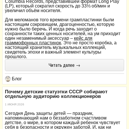
Columbia Records, представившей формат Long Play
(LP), который сократил скорость до 33⅓ об/мин и
увеличил объём носителя.
Для меломанов того времени грампластинки были
настоящим сокровищем, драгоценностью, которую
нужно было беречь. И когда речь заходит о
сохранности таких ценных носителей, на ум приходит
один незаменимый аксессуар –
кейс для
граммофонных пластинок
. Это не просто коробка, а
настоящий хранитель музыкальных коллекций,
свидетель эпохи и важный элемент культуры
прошлого.
Читать далее →
Блог
Почему детские статуэтки СССР собирают
отдельную аудиторию коллекционеров
1 ИЮНЯ 2026
Сегодня День защиты детей — праздник,
напоминающий нам о беззаботном счастливом
детстве, о мире, в котором каждый ребенок чувствует
себя в безопасности и окружен заботой. И, как ни