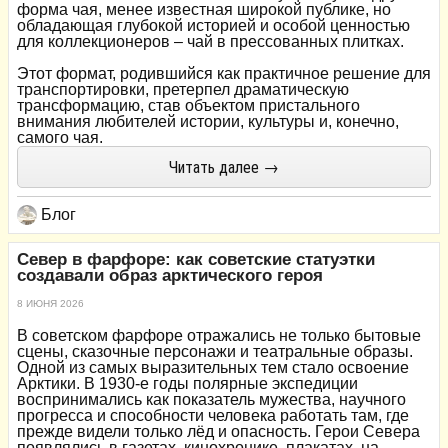
форма чая, менее известная широкой публике, но
обладающая глубокой историей и особой ценностью
для коллекционеров – чай в прессованных плитках.
Этот формат, родившийся как практичное решение для
транспортировки, претерпел драматическую
трансформацию, став объектом пристального
внимания любителей истории, культуры и, конечно,
самого чая.
Читать далее →
Блог
Север в фарфоре: как советские статуэтки
создавали образ арктического героя
8 ИЮНЯ 2026
В советском фарфоре отражались не только бытовые
сцены, сказочные персонажи и театральные образы.
Одной из самых выразительных тем стало освоение
Арктики. В 1930‑е годы полярные экспедиции
воспринимались как показатель мужества, научного
прогресса и способности человека работать там, где
прежде видели только лёд и опасность. Герои Севера
появлялись в газетах, кинохронике, плакатах, на