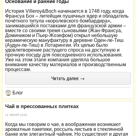
Основание и ранние годы
История Villeroy&Boch начинается в 1748 году, когда
Франсуа Бох – литейщик пушечных ядер и обладатель
почётного титула «королевского бомбардира»,
занимавшийся поставками для французской армии –
вместе со своими тремя сыновьями (Жан-Франсуа,
Домиником и Пьер-Жозефом) открыл небольшую
керамическую мануфактуру в деревне Оден-ле-Тиш
(Аудун-ле-Тиш) в Лотарингии. Их целью было
удовлетворение растущего спроса на доступную и
прочную посуду для повседневного использования.
Уже на этом этапе компания уделяла большое
внимание качеству материалов и производственным
процессам.
Читать далее →
Блог
Чай в прессованных плитках
11 ИЮНЯ 2026
Когда мы говорим о чае, в воображении возникают
ароматные пакетики, россыпь листьев в стеклянной
банке или элегантный чайник. Но существует и другая