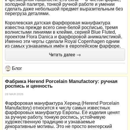
холодной палитре, тонкой ручной работе и умении
сделать даже небольшой предмет выразительным без
перегруза деталями.
Королевская датская фарфоровая мануфактура
известна прежде всего сине‑белой росписью, тремя
волнистыми линиями в клейме, серией Blue Fluted,
проектом Flora Danica и фарфоровой анималистикой.
Именно эти черты сделали Royal Copenhagen одним
из самых узнаваемых имён в европейском фарфоре.
Читать далее →
Блог
Фабрика Herend Porcelain Manufactory: ручная
роспись и ценность
28 МАЯ 2026
Фарфоровая мануфактура Херенд (Herend Porcelain
Manufactory) относится к числу самых известных
фарфоровых мануфактур Европы. Её изделия ценят
за ручную работу, тонкую роспись, устойчивую
художественную традицию и узнаваемые
декоративные мотивы. Это не просто венгерский