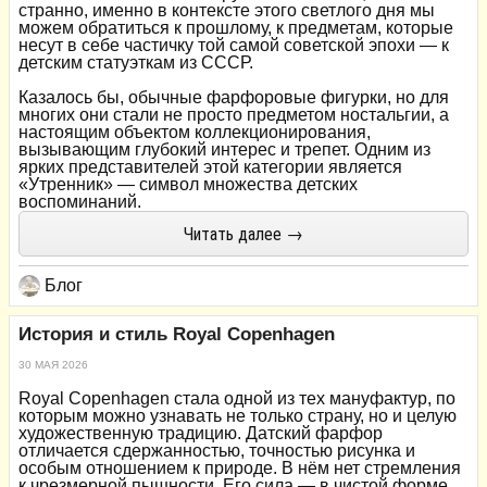
странно, именно в контексте этого светлого дня мы
можем обратиться к прошлому, к предметам, которые
несут в себе частичку той самой советской эпохи — к
детским статуэткам из СССР.
Казалось бы, обычные фарфоровые фигурки, но для
многих они стали не просто предметом ностальгии, а
настоящим объектом коллекционирования,
вызывающим глубокий интерес и трепет. Одним из
ярких представителей этой категории является
«Утренник» — символ множества детских
воспоминаний.
Читать далее →
Блог
История и стиль Royal Copenhagen
30 МАЯ 2026
Royal Copenhagen стала одной из тех мануфактур, по
которым можно узнавать не только страну, но и целую
художественную традицию. Датский фарфор
отличается сдержанностью, точностью рисунка и
особым отношением к природе. В нём нет стремления
к чрезмерной пышности. Его сила — в чистой форме,