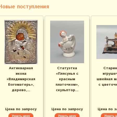
Новые поступления
Антикварная
Статуэтка
Старин
икона
«Плясунья с
игруше
«Владимирская
красным
швейная м
Богоматерь»,
платочком»,
с цветочн
дерево,...
скульптор...
Цена по запросу
Цена по запросу
Цена по з
Узнать цену
Узнать цену
Узнать 