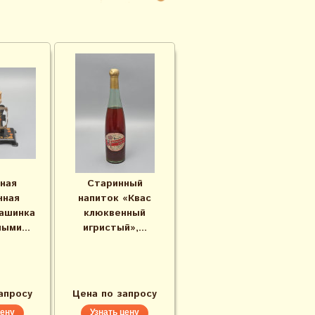
ная
Старинный
чная
напиток «Квас
ашинка
клюквенный
ыми...
игристый»,...
апросу
Цена по запросу
цену
Узнать цену