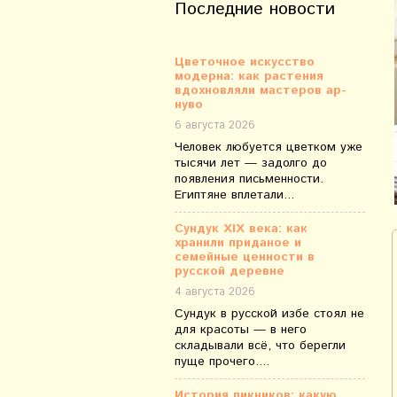
Последние новости
Цветочное искусство
модерна: как растения
вдохновляли мастеров ар-
нуво
6 августа 2026
Человек любуется цветком уже
тысячи лет — задолго до
появления письменности.
Египтяне вплетали...
Сундук XIX века: как
хранили приданое и
семейные ценности в
русской деревне
4 августа 2026
Сундук в русской избе стоял не
для красоты — в него
складывали всё, что берегли
пуще прочего....
История пикников: какую