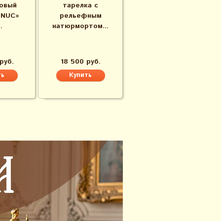
овый
тарелка с
«NUC»
рельефным
.
натюрмортом...
руб.
18 500 руб.