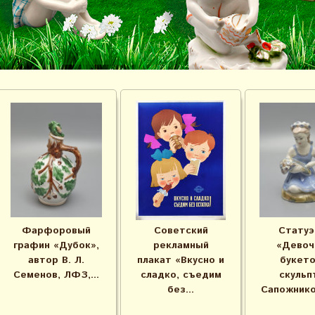
Фарфоровый
Советский
Статуэ
графин «Дубок»,
рекламный
«Девоч
автор В. Л.
плакат «Вкусно и
букето
Семенов, ЛФЗ,...
сладко, съедим
скульп
без...
Сапожников