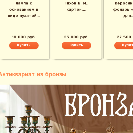
лампа с
Тихов В. И.,
керосин
основанием в
картон,...
фонарь 
виде пузатой...
для..
18 000 руб.
25 000 руб.
27 500 
Антиквариат из бронзы