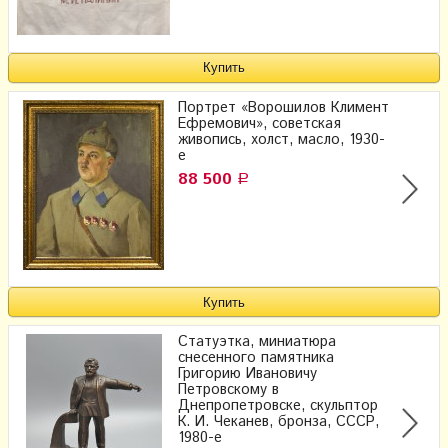
Портрет «Ворошилов Климент
Ефремович», советская
живопись, холст, масло, 1930-
е
88 500
Р
Статуэтка, миниатюра
снесенного памятника
Григopию Ивановичу
Петpoвcкому в
Днепропетровске, скульптор
К. И. Чеканев, бронза, СССР,
1980-е