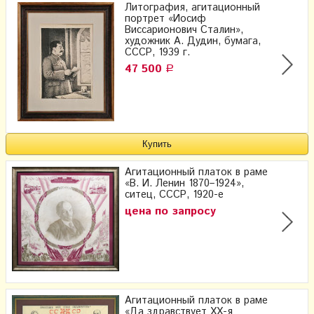
Литография, агитационный
портрет «Иосиф
Виссарионович Сталин»,
художник А. Дудин, бумага,
СССР, 1939 г.
47 500
Р
Агитационный платок в раме
«В. И. Ленин 1870–1924»,
ситец, СССР, 1920-е
цена по запросу
Агитационный платок в раме
«Да здравствует XX-я