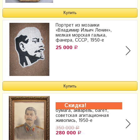
Портрет из мозаики
«Владимир Ильич Ленин»,
мелкая морская галька,
фанера, СССР, 1950-е
25 000
Р
Скидка!
Портрет «И. В. Сталин»,
бумага, акварель, багет,
советская агитационная
живопись, 1950-е
350 000
Р
280 000
Р