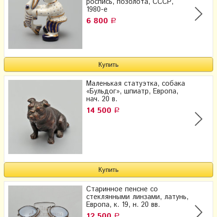
роспись, позолота, СССР,
1980-е
6 800
Р
Маленькая статуэтка, собака
«Бульдог», шпиатр, Европа,
нач. 20 в.
14 500
Р
Старинное пенсне со
стеклянными линзами, латунь,
Европа, к. 19, н. 20 вв.
12 500
Р