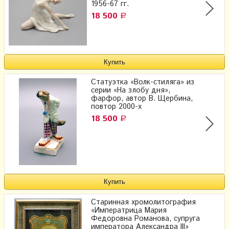
1956-67 гг.
18 500
Р
Статуэтка «Волк-стиляга» из
серии «На злобу дня»,
фарфор, автор В. Щербина,
повтор 2000-х
18 500
Р
Старинная хромолитография
«Императрица Мария
Федоровна Романова, супруга
императора Александра III»