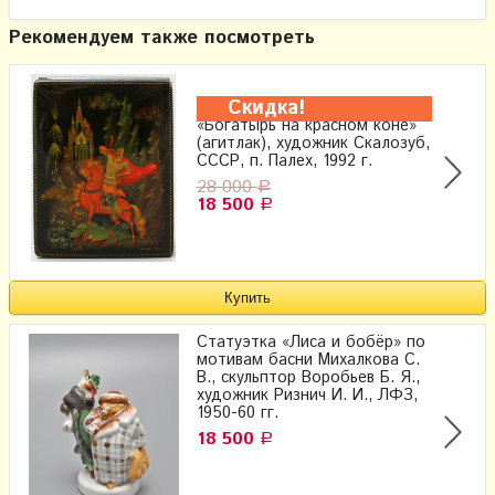
Рекомендуем также посмотреть
Скидка!
Лаковая шкатулка папье-маше
«Богатырь на красном коне»
(агитлак), художник Скалозуб,
СССР, п. Палех, 1992 г.
28 000
Р
18 500
Р
Статуэтка «Лиса и бобёр» по
мотивам басни Михалкова С.
В., скульптор Воробьев Б. Я.,
художник Ризнич И. И., ЛФЗ,
1950-60 гг.
18 500
Р