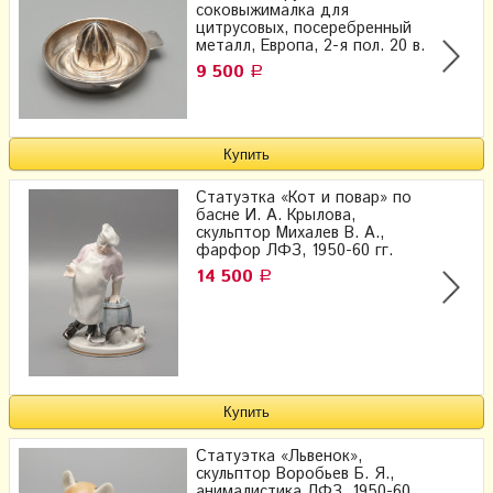
соковыжималка для
цитрусовых, посеребренный
металл, Европа, 2-я пол. 20 в.
9 500
Р
Статуэтка «Кот и повар» по
басне И. А. Крылова,
скульптор Михалев В. А.,
фарфор ЛФЗ, 1950-60 гг.
14 500
Р
Cтатуэтка «Львенок»,
скульптор Воробьев Б. Я.,
анималистика ЛФЗ, 1950-60