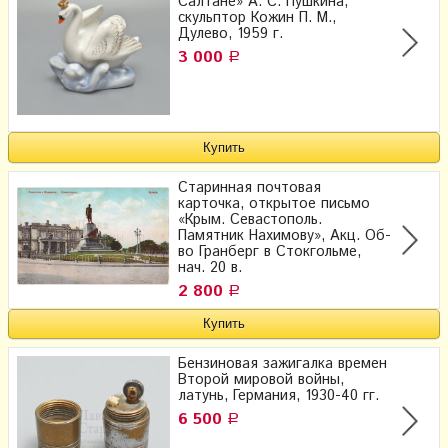
Салтане» А. С. Пушкина,
скульптор Кожин П. М.,
Дулево, 1959 г.
3 000
Р
Старинная почтовая
карточка, открытое письмо
«Крым. Севастополь.
Памятник Нахимову», Акц. Об-
во Гранберг в Стокгольме,
нач. 20 в.
2 800
Р
Бензиновая зажигалка времен
Второй мировой войны,
латунь, Германия, 1930-40 гг.
6 500
Р