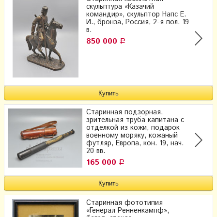
скульптура «Казачий
командир», скульптор Напс Е.
И., бронза, Россия, 2-я пол. 19
в.
850 000
Р
Старинная подзорная,
зрительная труба капитана с
отделкой из кожи, подарок
военному моряку, кожаный
футляр, Европа, кон. 19, нач.
20 вв.
165 000
Р
Старинная фототипия
«Генерал Ренненкампф»,