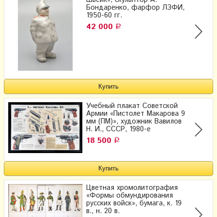
Швейк», скульптор А.
Бондаренко, фарфор ЛЗФИ,
1950-60 гг.
42 000
Р
Учебный плакат Советской
Армии «Пистолет Макарова 9
мм (ПМ)», художник Вавилов
Н. И., СССР, 1980-е
18 500
Р
Цветная хромолитография
«Формы обмундирования
русских войск», бумага, к. 19
в., н. 20 в.