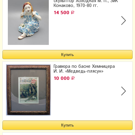
скульптор Холодная М. П., ЗиК
Конаково, 1970-80 гг.
14 500
Р
Гравюра по басне Хемницера
И. И. «Медведь-плясун»
10 000
Р