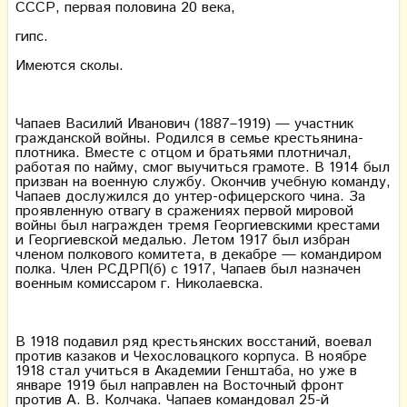
CCCР, первая половина 20 века,
гипс.
Имеются сколы.
Чапаев Василий Иванович (1887–1919) — участник
гражданской войны. Родился в семье крестьянина-
плотника. Вместе с отцом и братьями плотничал,
работая по найму, смог выучиться грамоте. В 1914 был
призван на военную службу. Окончив учебную команду,
Чапаев дослужился до унтер-офицерского чина. За
проявленную отвагу в сражениях первой мировой
войны был награжден тремя Георгиевскими крестами
и Георгиевской медалью. Летом 1917 был избран
членом полкового комитета, в декабре — командиром
полка. Член РСДРП(б) с 1917, Чапаев был назначен
военным комиссаром г. Николаевска.
В 1918 подавил ряд крестьянских восстаний, воевал
против казаков и Чехословацкого корпуса. В ноябре
1918 стал учиться в Академии Генштаба, но уже в
январе 1919 был направлен на Восточный фронт
против А. В. Колчака. Чапаев командовал 25-й