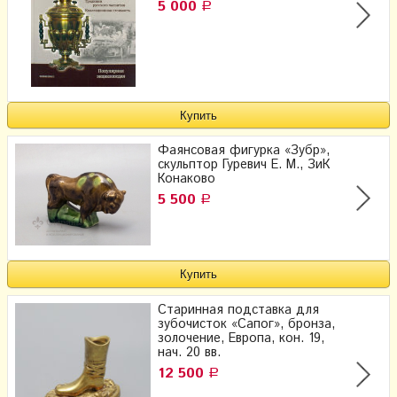
5 000
Р
Фаянсовая фигурка «Зубр»,
скульптор Гуревич Е. М., ЗиК
Конаково
5 500
Р
Старинная подставка для
зубочисток «Сапог», бронза,
золочение, Европа, кон. 19,
нач. 20 вв.
12 500
Р