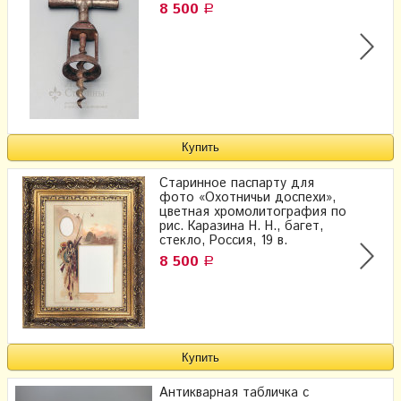
8 500
Р
Старинное паспарту для
фото «Охотничьи доспехи»,
цветная хромолитография по
рис. Каразина Н. Н., багет,
стекло, Россия, 19 в.
8 500
Р
Антикварная табличка с