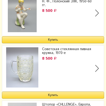
Н. Ф., Полонский ЗХК, 1950-60
гг.
8 500
Р
Советская стеклянная пивная
кружка, 1970-е
8 500
Р
Штопор «CHLLENGE», Европа,