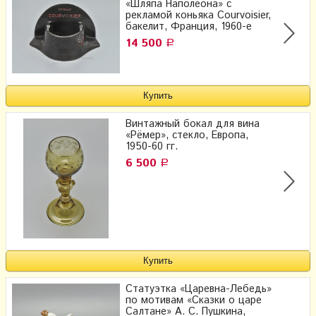
«Шляпа Наполеона» с
рекламой коньяка Courvoisier,
бакелит, Франция, 1960-е
14 500
Р
Винтажный бокал для вина
«Рёмер», стекло, Европа,
1950-60 гг.
6 500
Р
Статуэтка «Царевна-Лебедь»
по мотивам «Сказки о царе
Салтане» А. С. Пушкина,