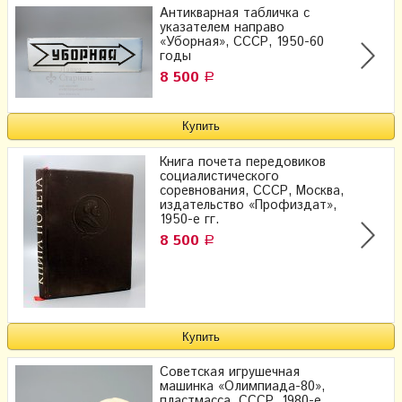
Антикварная табличка с
указателем направо
«Уборная», СССР, 1950-60
годы
8 500
Р
Книга почета передовиков
социалистического
соревнования, СССР, Москва,
издательство «Профиздат»,
1950-е гг.
8 500
Р
Советская игрушечная
машинка «Олимпиада-80»,
пластмасса, СССР, 1980-е