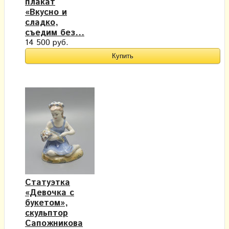
плакат
«Вкусно и
сладко,
съедим без...
14 500 руб.
Статуэтка
«Девочка с
букетом»,
скульптор
Сапожникова