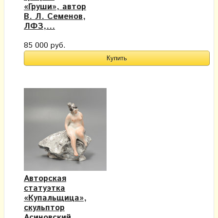
«Груши», автор
В. Л. Семенов,
ЛФЗ,...
85 000 руб.
Авторская
статуэтка
«Купальщица»,
скульптор
Асиновский