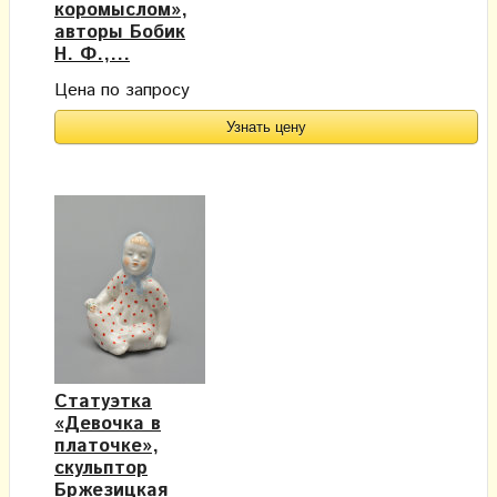
коромыслом»,
авторы Бобик
Н. Ф.,...
Цена по запросу
Узнать цену
Статуэтка
«Девочка в
платочке»,
скульптор
Бржезицкая