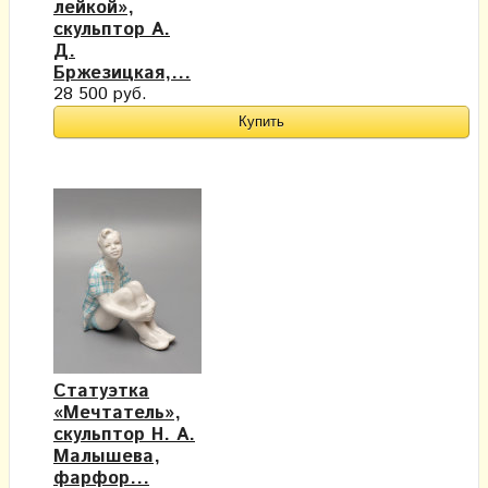
лейкой»,
скульптор А.
Д.
Бржезицкая,...
28 500 руб.
Статуэтка
«Мечтатель»,
скульптор Н. А.
Малышева,
фарфор...