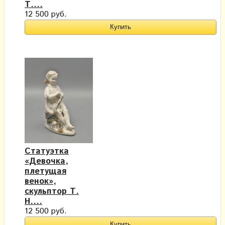
Т....
12 500 руб.
Статуэтка
«Девочка,
плетущая
венок»,
скульптор Т.
Н....
12 500 руб.