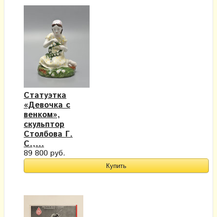
Статуэтка
«Девочка с
венком»,
скульптор
Столбова Г.
С.,...
89 800 руб.