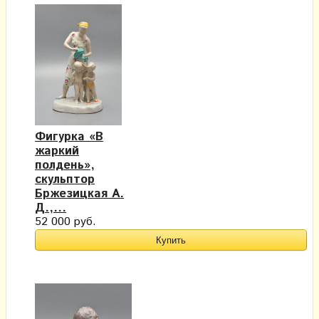
Фигурка «В
жаркий
полдень»,
скульптор
Бржезицкая А.
Д.,...
52 000 руб.