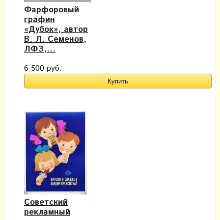
Фарфоровый
графин
«Дубок», автор
В. Л. Семенов,
ЛФЗ,...
6 500 руб.
Советский
рекламный