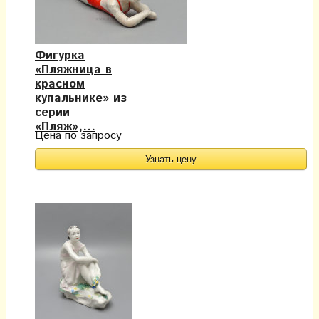
Фигурка
«Пляжница в
красном
купальнике» из
серии
«Пляж»,...
Цена по запросу
Узнать цену