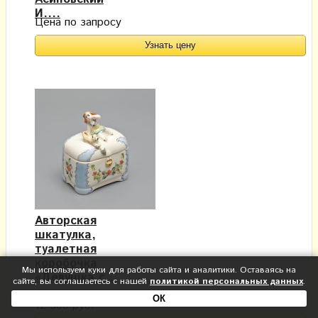
И....
Цена по запросу
Узнать цену
Авторская
шкатулка,
туалетная
коробочка
Мы используем куки для работы сайта и аналитики. Оставаясь на
«Девушка с...
сайте, вы соглашаетесь с нашей
политикой персональных данных
.
ОК
12 500 руб.