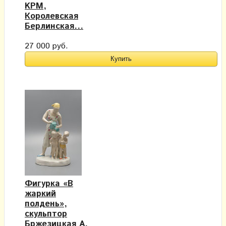
KPM,
Королевская
Берлинская...
27 000 руб.
Фигурка «В
жаркий
полдень»,
скульптор
Бржезицкая А.