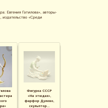
ра: Евгения Гатилова», авторы-
в, издательство «Среди
тилова
Фигурка СССР
Мастера
«На этюдах»,
кого
фарфор Дулево,
ра»
скульптор...