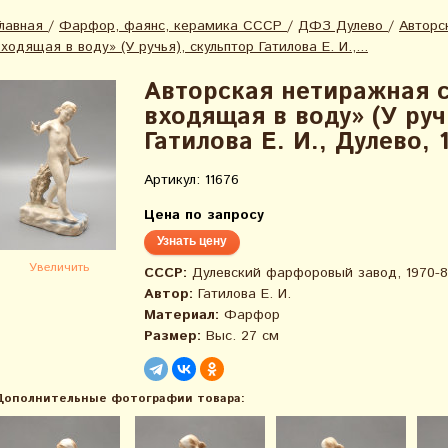
Главная
/
Фарфор, фаянс, керамика СССР
/
ДФЗ Дулево
/
Авторс
входящая в воду» (У ручья), скульптор Гатилова Е. И.,...
Авторская нетиражная с
входящая в воду» (У руч
Гатилова Е. И., Дулево, 1
Артикул: 11676
Цена по запросу
Узнать цену
Увеличить
СССР:
Дулевский фарфоровый завод, 1970-80
Автор:
Гатилова Е. И.
Материал:
Фарфор
Размер:
Выс. 27 см
Дополнительные фотографии товара: