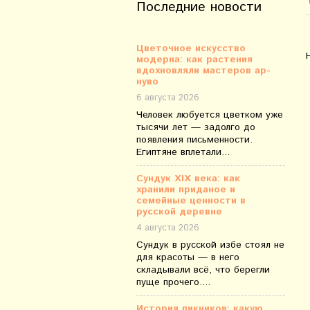
Последние новости
Цветочное искусство
модерна: как растения
вдохновляли мастеров ар-
нуво
6 августа 2026
Человек любуется цветком уже
тысячи лет — задолго до
появления письменности.
Египтяне вплетали...
Сундук XIX века: как
хранили приданое и
семейные ценности в
русской деревне
4 августа 2026
Сундук в русской избе стоял не
для красоты — в него
складывали всё, что берегли
пуще прочего....
История пикников: какую