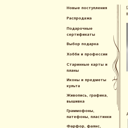
Новые поступления
Распродажа
Подарочные
сертификаты
Выбор подарка
Хобби и профессии
Старинные карты и
планы
Иконы и предметы
культа
Живопись, графика,
вышивка
Граммофоны,
патефоны, пластинки
Фарфор, фаянс,