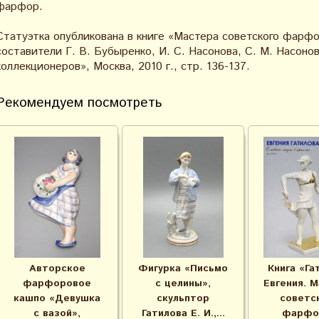
фарфор.
Статуэтка опубликована в книге «Мастера советского фарфо
составители Г. В. Бубыренко, И. С. Насонова, С. М. Насоно
коллекционеров», Москва, 2010 г., стр. 136-137.
Рекомендуем посмотреть
Авторское
Фигурка «Письмо
Книга «Га
фарфоровое
с целины»,
Евгения. 
кашпо «Девушка
скульптор
советс
с вазой»,
Гатилова Е. И.,...
фарфо