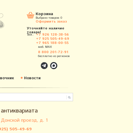
Корзина
Выбрано товаров:
0
Оформить заказ
Уточняйте наличие
товара!
Тел.:
+7 926 128-38-56
+7 925 505-49-69
+7 965 188-00-55
моб. MAX
8 800 201-72-91
бесплатно из регионов
вочник
Новости
 антиквариата
 Донской проезд, д. 1
925) 505-49-69