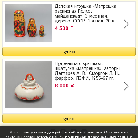
Детская игрушка «Матрешка
расписная Полхов-
майданская», 3-местная,
дерево, СССР, 1-я пол. 20 в.
4 500
Р
Пудреница с крышкой,
шкатулка «Матрёшка», авторы
Дегтярев А. В., Сморгон Л. Н.,
фарфор, ЛЗФИ, 1956-67 гг.
8 000
Р
Мы используем куки для работы сайта и аналитики. Оставаясь на
сайте, вы соглашаетесь с нашей
политикой персональных данных
.