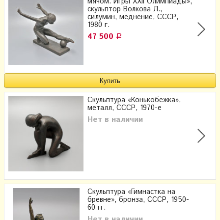
мячом. Игры XXII Олимпиады»,
скульптор Волкова Л.,
силумин, меднение, СССР,
1980 г.
47 500
Р
Скульптура «Конькобежка»,
металл, СССР, 1970-е
Нет в наличии
Скульптура «Гимнастка на
бревне», бронза, СССР, 1950-
60 гг.
Нет в наличии