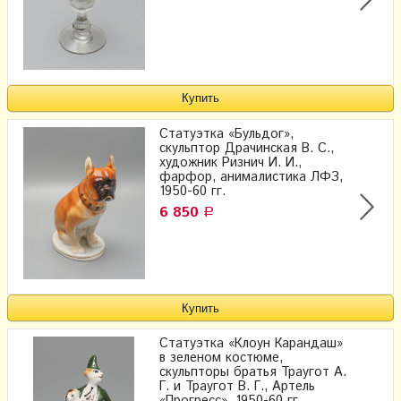
Статуэтка «Бульдог»,
скульптор Драчинская В. С.,
художник Ризнич И. И.,
фарфор, анималистика ЛФЗ,
1950-60 гг.
6 850
Р
Статуэтка «Клоун Карандаш»
в зеленом костюме,
скульпторы братья Траугот А.
Г. и Траугот В. Г., Артель