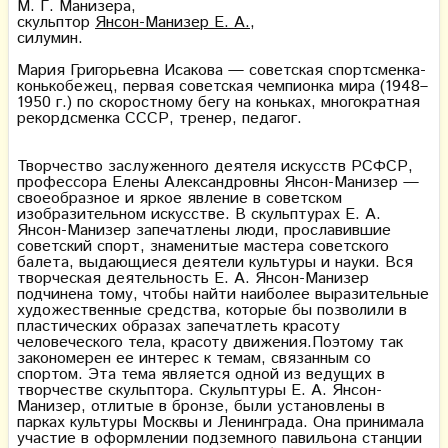
М. Г. Манизера,
скульптор
Янсон-Манизер Е. А.
,
силумин.
Мария Григорьевна Исакова — советская спортсменка-
конькобежец, первая советская чемпионка мира (1948–
1950 г.) по скоростному бегу на коньках, многократная
рекордсменка СССР, тренер, педагог.
Творчество заслуженного деятеля искусств РСФСР,
профессора Елены Александровны Янсон-Манизер —
своеобразное и яркое явление в советском
изобразительном искусстве. В скульптурах Е. А.
Янсон-Манизер запечатлены люди, прославившие
советский спорт, знаменитые мастера советского
балета, выдающиеся деятели культуры и науки. Вся
творческая деятельность Е. А. Янсон-Манизер
подчинена тому, чтобы найти наиболее выразительные
художественные средства, которые бы позволили в
пластических образах запечатлеть красоту
человеческого тела, красоту движения.Поэтому так
закономерен ее интерес к темам, связанным со
спортом. Эта тема является одной из ведущих в
творчестве скульптора. Скульптуры Е. А. Янсон-
Манизер, отлитые в бронзе, были установлены в
парках культуры Москвы и Ленинграда. Она принимала
участие в оформлении подземного павильона станции