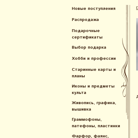
Новые поступления
Распродажа
Подарочные
сертификаты
Выбор подарка
Хобби и профессии
Старинные карты и
планы
Иконы и предметы
культа
Живопись, графика,
вышивка
Граммофоны,
патефоны, пластинки
Фарфор, фаянс,