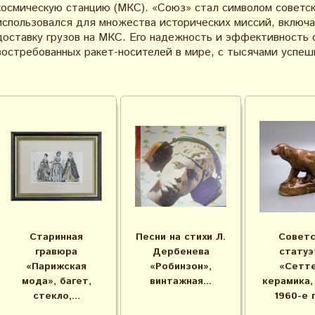
космическую станцию (МКС). «Союз» стал символом советск
использовался для множества исторических миссий, включа
доставку грузов на МКС. Его надежность и эффективность 
востребованных ракет-носителей в мире, с тысячами успеш
Старинная
Песни на стихи Л.
Советс
гравюра
Дербенева
статуэ
«Парижская
«Робинзон»,
«Сетте
мода», багет,
винтажная...
керамика,
стекло,...
1960-е 