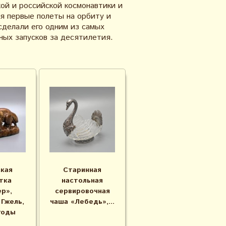
ой и российской космонавтики и
я первые полеты на орбиту и
сделали его одним из самых
ных запусков за десятилетия.
кая
Старинная
тка
настольная
р»,
сервировочная
 Гжель,
чаша «Лебедь»,...
годы