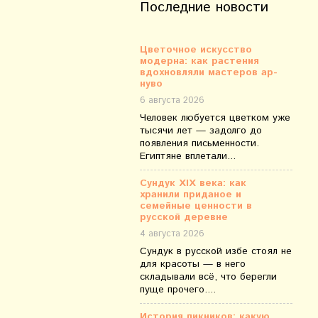
Последние новости
Цветочное искусство
модерна: как растения
вдохновляли мастеров ар-
нуво
6 августа 2026
Человек любуется цветком уже
тысячи лет — задолго до
появления письменности.
Египтяне вплетали...
Сундук XIX века: как
хранили приданое и
семейные ценности в
русской деревне
4 августа 2026
Сундук в русской избе стоял не
для красоты — в него
складывали всё, что берегли
пуще прочего....
История пикников: какую