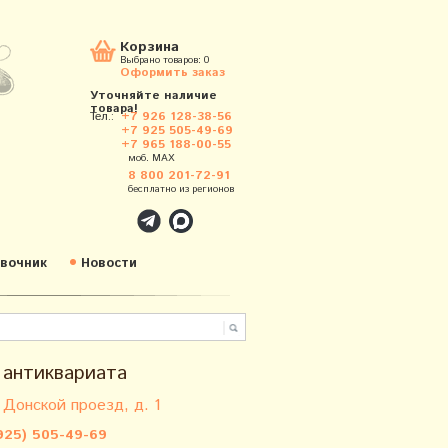
Корзина
Выбрано товаров:
0
Оформить заказ
Уточняйте наличие
товара!
Тел.:
+7 926 128-38-56
+7 925 505-49-69
+7 965 188-00-55
моб. MAX
8 800 201-72-91
бесплатно из регионов
вочник
Новости
 антиквариата
 Донской проезд, д. 1
925) 505-49-69