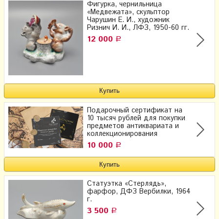
Фигурка, чернильница
«Медвежата», скульптор
Чарушин Е. И., художник
Ризнич И. И., ЛФЗ, 1950-60 гг.
12 000
Р
Подарочный сертификат на
10 тысяч рублей для покупки
предметов антиквариата и
коллекционирования
10 000
Р
Статуэтка «Стерлядь»,
фарфор, ДФЗ Вербилки, 1964
г.
3 500
Р