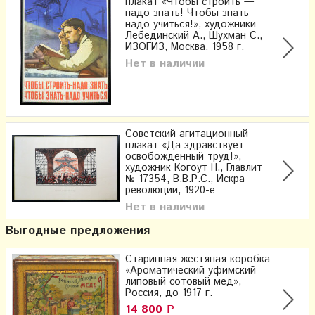
плакат «Чтобы строить —
надо знать! Чтобы знать —
надо учиться!», художники
Лебединский А., Шухман С.,
ИЗОГИЗ, Москва, 1958 г.
Нет в наличии
Советский агитационный
плакат «Да здравствует
освобожденный труд!»,
художник Когоут Н., Главлит
№ 17354, В.В.Р.С., Искра
революции, 1920-е
Нет в наличии
Выгодные предложения
Старинная жестяная коробка
«Ароматический уфимский
липовый сотовый мед»,
Россия, до 1917 г.
14 800
Р