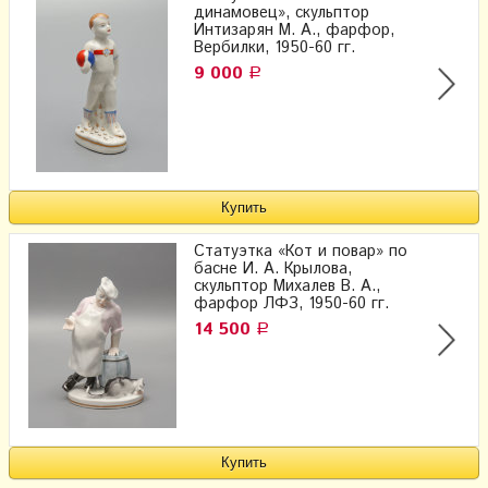
динамовец», скульптор
Интизарян​ М. А.​, фарфор,
Вербилки, 1950-60 гг.
9 000
Р
Статуэтка «Кот и повар» по
басне И. А. Крылова,
скульптор Михалев В. А.,
фарфор ЛФЗ, 1950-60 гг.
14 500
Р