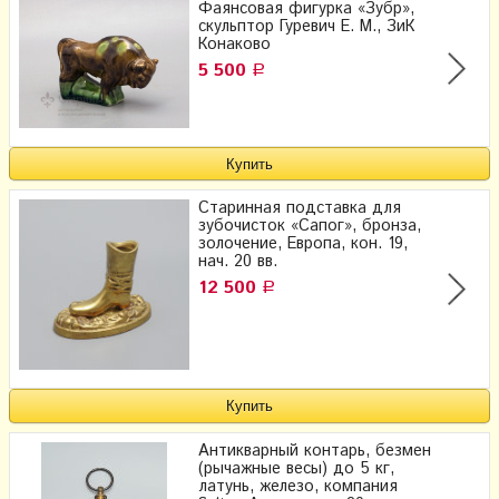
Фаянсовая фигурка «Зубр»,
скульптор Гуревич Е. М., ЗиК
Конаково
5 500
Р
Старинная подставка для
зубочисток «Сапог», бронза,
золочение, Европа, кон. 19,
нач. 20 вв.
12 500
Р
Антикварный контарь, безмен
(рычажные весы) до 5 кг,
латунь, железо, компания