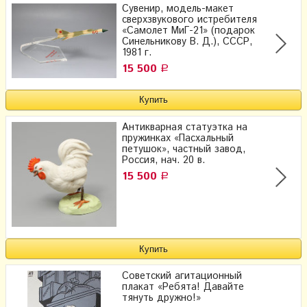
Сувенир, модель-макет
сверхзвукового истребителя
«Самолет МиГ-21» (подарок
Синельникову В. Д.), СССР,
1981 г.
15 500
Р
Антикварная статуэтка на
пружинках «Пасхальный
петушок», частный завод,
Россия, нач. 20 в.
15 500
Р
Советский агитационный
плакат «Ребята! Давайте
тянуть дружно!»