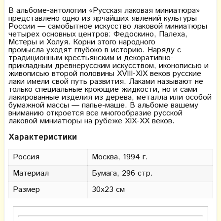
В альбоме-антологии «Русская лаковая миниатюра»
представлено одно из ярчайших явлений культуры
России — самобытное искусство лаковой миниатюры
четырех основных центров: Федоскино, Палеха,
Мстеры и Холуя. Корни этого народного
промысла уходят глубоко в историю. Наряду с
традиционным крестьянским и декоративно-
прикладным древнерусским искусством, иконописью и
живописью второй половины ХVІІІ-ХІХ веков русские
лаки имели свой путь развития. Лаками называют не
только специальные кроющие жидкости, но и сами
лакированные изделия из дерева, металла или особой
бумажной массы — папье-маше. В альбоме вашему
вниманию откроется все многообразие русской
лаковой миниатюры на рубеже ХІХ-ХХ веков.
Характеристики
Россия
Москва, 1994 г.
Материал
Бумага, 296 стр.
Размер
30х23 см