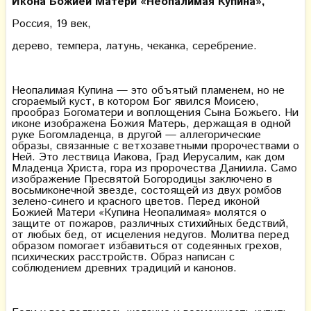
Икона Божией Матери «Неопалимая Купина»,
Россия, 19 век,
дерево, темпера, латунь, чеканка, серебрение.
Неопалимая Купина — это объятый пламенем, но не
сгораемый куст, в котором Бог явился Моисею,
прообраз Богоматери и воплощения Сына Божьего. Ни
иконе изображена Божия Матерь, держащая в одной
руке Богомладенца, в другой — аллегорические
образы, связанные с ветхозаветными пророчествами о
Ней. Это лествица Иакова, Град Иерусалим, как дом
Младенца Христа, гора из пророчества Даниила. Само
изображение Пресвятой Богородицы заключено в
восьмиконечной звезде, состоящей из двух ромбов
зелено-синего и красного цветов. Перед иконой
Божией Матери «Купина Неопалимая» молятся о
защите от пожаров, различных стихийных бедствий,
от любых бед, от исцеления недугов. Молитва перед
образом помогает избавиться от содеянных грехов,
психических расстройств. Образ написан с
соблюдением древних традиций и канонов.