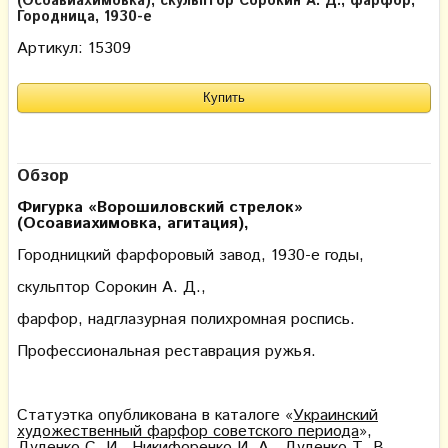
(Осоавиахимовка), скульптор Сорокин А. Д., фарфор,
Городница, 1930-е
Артикул: 15309
Обзор
Фигурка «Ворошиловский стрелок»
(Осоавиахимовка, агитация),
Городницкий фарфоровый завод, 1930-е годы,
скульптор Сорокин А. Д.,
фарфор, надглазурная полихромная роспись.
Профессиональная реставрация ружья.
Статуэтка опубликована в каталоге «
Украинский
художественный фарфор советского периода
»,
Дуденко С. И., Никифоренко И. А., Дуденко Т. В.,