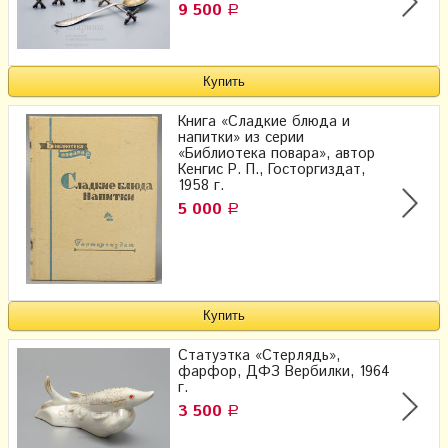
9 500
Р
Книга «Сладкие блюда и
напитки» из серии
«Библиотека повара», автор
Кенгис Р. П., Госторгиздат,
1958 г.
5 000
Р
Статуэтка «Стерлядь»,
фарфор, ДФЗ Вербилки, 1964
г.
3 500
Р