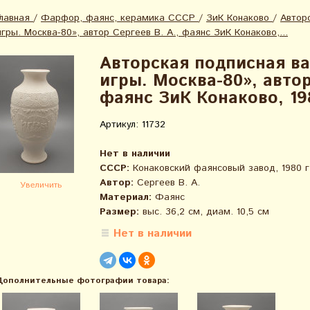
Главная
/
Фарфор, фаянс, керамика СССР
/
ЗиК Конаково
/
Автор
игры. Москва-80», автор Сергеев В. А., фаянс ЗиК Конаково,...
Авторская подписная в
игры. Москва-80», автор
фаянс ЗиК Конаково, 19
Артикул: 11732
Нет в наличии
СССР:
Конаковский фаянсовый завод, 1980 г
Автор:
Сергеев В. А.
Увеличить
Материал:
Фаянс
Размер:
выс. 36,2 см, диам. 10,5 см
Нет в наличии
Дополнительные фотографии товара: