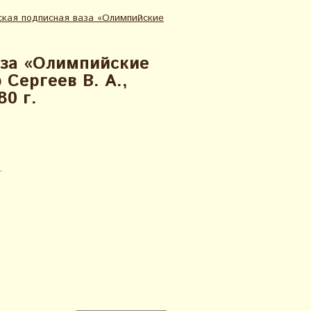
ская подписная ваза «Олимпийские
аза «Олимпийские
 Сергеев В. А.,
80 г.
.