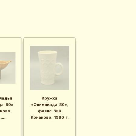
ладья
Кружка
а-80»,
«Олимпиада-80»,
ково,
фаянс ЗиК
,...
Конаково, 1980 г.