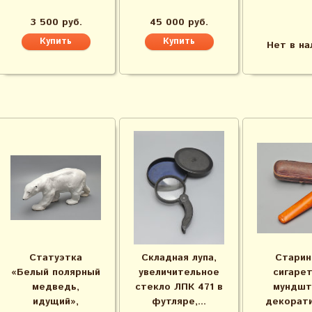
3 500 руб.
45 000 руб.
Нет в на
Статуэтка
Складная лупа,
Старин
«Белый полярный
увеличительное
сигаре
медведь,
стекло ЛПК 471 в
мундшт
идущий»,
футляре,...
декорат