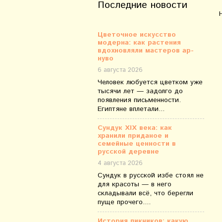
Последние новости
Цветочное искусство
модерна: как растения
вдохновляли мастеров ар-
нуво
6 августа 2026
Человек любуется цветком уже
тысячи лет — задолго до
появления письменности.
Египтяне вплетали...
Сундук XIX века: как
хранили приданое и
семейные ценности в
русской деревне
4 августа 2026
Сундук в русской избе стоял не
для красоты — в него
складывали всё, что берегли
пуще прочего....
История пикников: какую