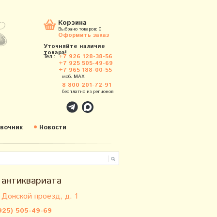
Корзина
Выбрано товаров:
0
Оформить заказ
Уточняйте наличие
товара!
Тел.:
+7 926 128-38-56
+7 925 505-49-69
+7 965 188-00-55
моб. MAX
8 800 201-72-91
бесплатно из регионов
вочник
Новости
 антиквариата
 Донской проезд, д. 1
925) 505-49-69