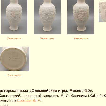
Увеличить
Увеличить
Увеличить
Увеличить
Авторская ваза «Олимпийские игры. Москва-80»,
Конаковский фаянсовый завод им. М. И. Калинина (ЗиК), 198
скульптор
Сергеев В. А.
,
фаянс.