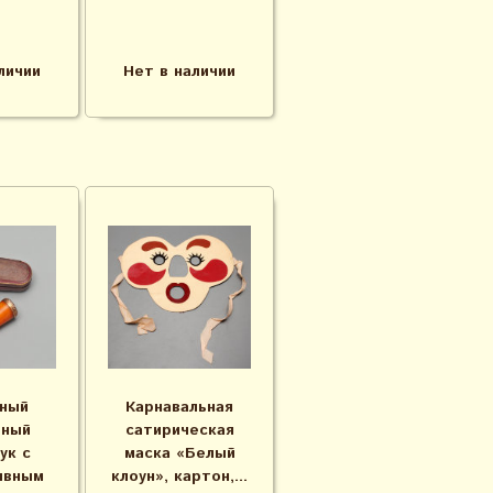
личии
Нет в наличии
ный
Карнавальная
тный
сатирическая
ук с
маска «Белый
ивным
клоун», картон,...