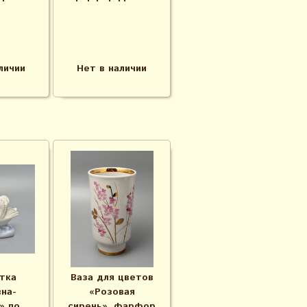
личии
Нет в наличии
тка
Ваза для цветов
на-
«Розовая
» по
сирень», фарфор