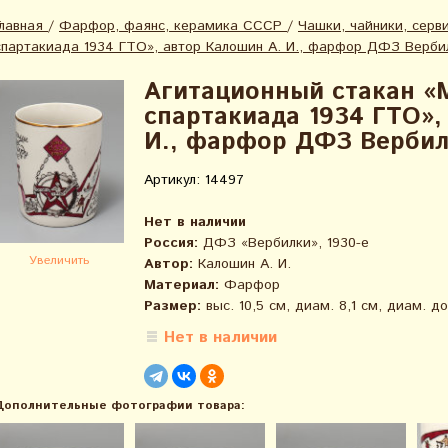
Главная
/
Фарфор, фаянс, керамика СССР
/
Чашки, чайники, серв
спартакиада 1934 ГТО», автор Калошин А. И., фарфор ДФЗ Вербил
Агитационный стакан «
спартакиада 1934 ГТО»,
И., фарфор ДФЗ Вербилк
Артикул: 14497
Нет в наличии
Россия:
ДФЗ «Вербилки», 1930-е
Увеличить
Автор:
Калошин А. И.
Материал:
Фарфор
Размер:
выс. 10,5 см, диам. 8,1 см, диам. до
Нет в наличии
Дополнительные фотографии товара: