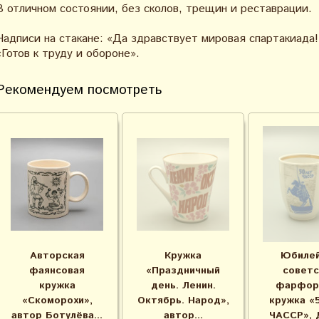
В отличном состоянии, без сколов, трещин и реставрации.
Надписи на стакане: «Да здравствует мировая спартакиада!
«Готов к труду и обороне».
Рекомендуем посмотреть
Авторская
Кружка
Юбилей
фаянсовая
«Праздничный
советс
кружка
день. Ленин.
фарфор
«Скоморохи»,
Октябрь. Народ»,
кружка «
автор Ботулёва...
автор...
ЧАССР», 