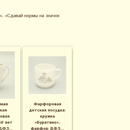
», «Сдавай нормы на значок
ная
Фарфоровая
кая
детская посудка:
овая
кружка
50 лет
«Буратино»,
ДФЗ...
фарфор ДФЗ...