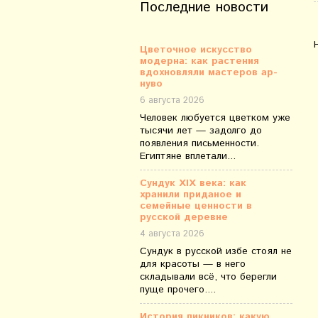
Последние новости
Цветочное искусство
модерна: как растения
вдохновляли мастеров ар-
нуво
6 августа 2026
Человек любуется цветком уже
тысячи лет — задолго до
появления письменности.
Египтяне вплетали...
Сундук XIX века: как
хранили приданое и
семейные ценности в
русской деревне
4 августа 2026
Сундук в русской избе стоял не
для красоты — в него
складывали всё, что берегли
пуще прочего....
История пикников: какую