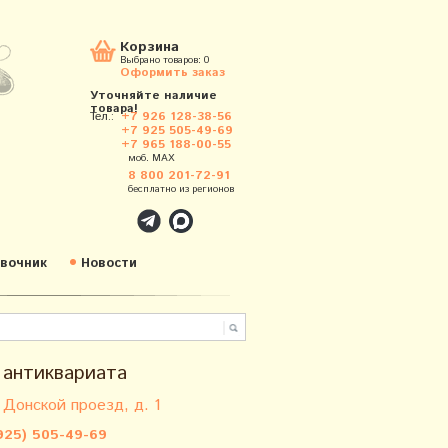
Корзина
Выбрано товаров:
0
Оформить заказ
Уточняйте наличие
товара!
Тел.:
+7 926 128-38-56
+7 925 505-49-69
+7 965 188-00-55
моб. MAX
8 800 201-72-91
бесплатно из регионов
вочник
Новости
 антиквариата
 Донской проезд, д. 1
925) 505-49-69