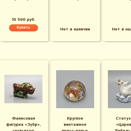
10 500 руб.
Нет в наличии
Нет в на
Фаянсовая
Круглое
Статуэ
фигурка «Зубр»,
винтажное
«Царев
скульптор
пресс-папье,
Лебедь