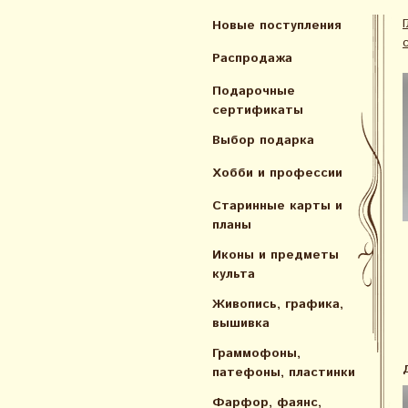
Новые поступления
Распродажа
Подарочные
сертификаты
Выбор подарка
Хобби и профессии
Старинные карты и
планы
Иконы и предметы
культа
Живопись, графика,
вышивка
Граммофоны,
патефоны, пластинки
Фарфор, фаянс,