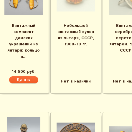
Винтажный
Небольшой
Винтаж
комплект
винтажный кулон
серебр
дамских
из янтаря, СССР,
персте
украшений из
1960-70 гг.
янтарем, 9
янтаря: кольцо
СССР,.
и...
14 500 руб.
Нет в наличии
Нет в на