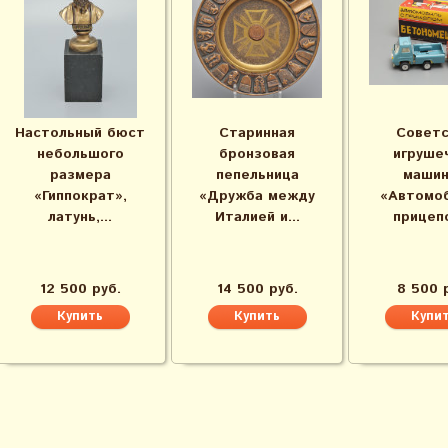
Настольный бюст
Старинная
Советс
небольшого
бронзовая
игруше
размера
пепельница
машин
«Гиппократ»,
«Дружба между
«Автомоб
латунь,...
Италией и...
прицепо
12 500 руб.
14 500 руб.
8 500 