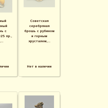
ный
Советская
яный
серебряная
нь с
брошь с рубином
25 пр.,
и горным
..
хрусталем,...
личии
Нет в наличии