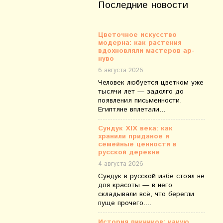
Последние новости
Цветочное искусство
модерна: как растения
вдохновляли мастеров ар-
нуво
6 августа 2026
Человек любуется цветком уже
тысячи лет — задолго до
появления письменности.
Египтяне вплетали...
Сундук XIX века: как
хранили приданое и
семейные ценности в
русской деревне
4 августа 2026
Сундук в русской избе стоял не
для красоты — в него
складывали всё, что берегли
пуще прочего....
История пикников: какую