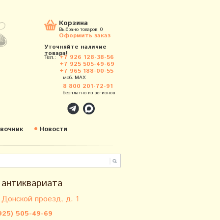
Корзина
Выбрано товаров:
0
Оформить заказ
Уточняйте наличие
товара!
Тел.:
+7 926 128-38-56
+7 925 505-49-69
+7 965 188-00-55
моб. MAX
8 800 201-72-91
бесплатно из регионов
вочник
Новости
 антиквариата
 Донской проезд, д. 1
925) 505-49-69