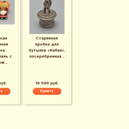
кая
Старинная
чная
пробка для
ка
бутылки «Кабан»,
иль с
посеребренная...
м...
руб.
10 500 руб.