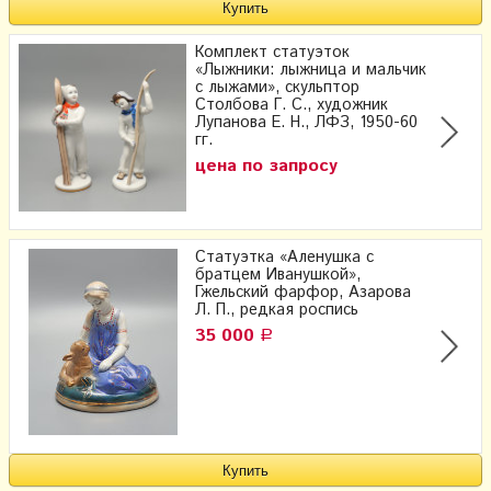
Комплект статуэток
«Лыжники: лыжница и мальчик
с лыжами», скульптор
Столбова Г. С., художник
Лупанова Е. Н.​, ЛФЗ, 1950-60
гг.
цена по запросу
Статуэтка «Аленушка с
братцем Иванушкой»,
Гжельский фарфор, Азарова
Л. П., редкая роспись
35 000
Р