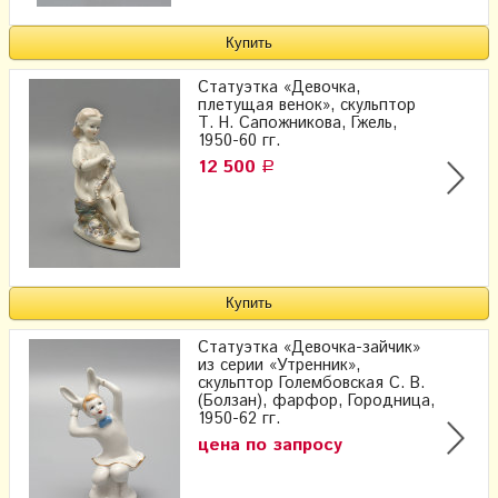
Статуэтка «Девочка,
плетущая венок», скульптор
Т. Н. Сапожникова, Гжель,
1950-60 гг.
12 500
Р
Статуэтка «Девочка-зайчик»
из серии «Утренник»,
скульптор Голембовская С. В.
(Болзан), фарфор, Городница,
1950-62 гг.
цена по запросу