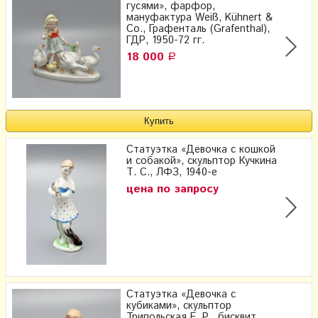
гусями», фарфор,
мануфактура Weiß, Kühnert &
Co., Графенталь (Grafenthal​),
ГДР, 1950-72 гг.
18 000
Р
Статуэтка «Девочка с кошкой
и собакой», скульптор Кучкина
Т. С., ЛФЗ, 1940-е
цена по запросу
Статуэтка «Девочка с
кубиками», скульптор
Трипольская Е. Р., бисквит,