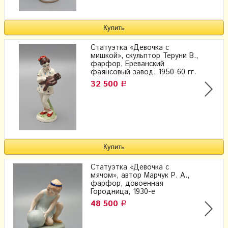
Статуэтка «Девочка с
мишкой», скульптор Теруни В.,
фарфор, Ереванский
фаянсовый завод, 1950-60 гг.
32 500
Р
Статуэтка «Девочка с
мячом», автор Марчук Р. А.,
фарфор, довоенная
Городница, 1930-е
48 500
Р