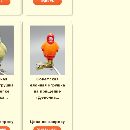
кая
Советская
грушка
ёлочная игрушка
епке
на прищепке
а...
«Девочка...
апросу
Цена по запросу
цену
Узнать цену