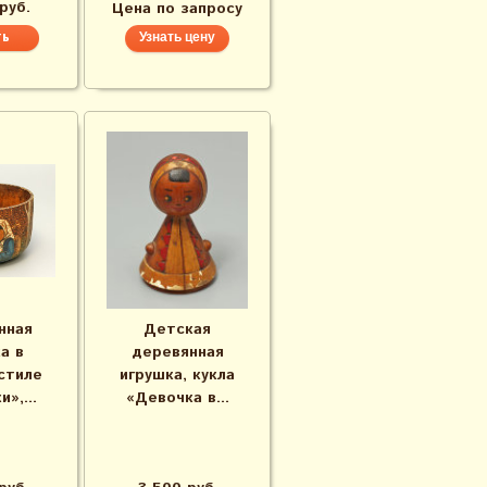
руб.
Цена по запросу
Узнать цену
нная
Детская
а в
деревянная
стиле
игрушка, кукла
»,...
«Девочка в...