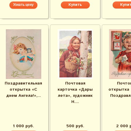
Узнать цену
Поздравительная
Почтовая
Почто
открытка «С
карточка «Дары
открытка 
днем Ангела!»,...
лета», художник
Поздравля
Н....
1 000 руб.
500 руб.
2 000 