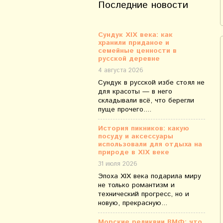
Последние новости
Сундук XIX века: как
хранили приданое и
семейные ценности в
русской деревне
4 августа 2026
Сундук в русской избе стоял не
для красоты — в него
складывали всё, что берегли
пуще прочего....
История пикников: какую
посуду и аксессуары
использовали для отдыха на
природе в XIX веке
31 июля 2026
Эпоха XIX века подарила миру
не только романтизм и
технический прогресс, но и
новую, прекрасную...
Морские реликвии ВМФ: что