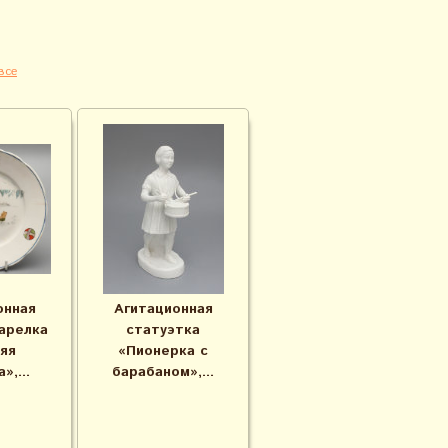
все
онная
Агитационная
арелка
статуэтка
яя
«Пионерка с
»,...
барабаном»,...