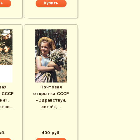
вая
Почтовая
 СССР
открытка СССР
ки»,
«Здравствуй,
тво...
лето!»,...
уб.
400 руб.