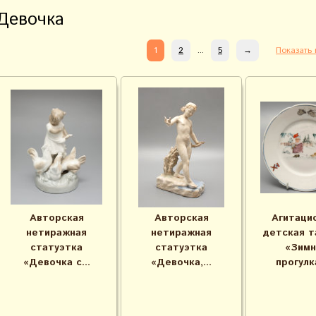
Девочка
1
2
...
5
→
Показать 
Авторская
Авторская
Агитаци
нетиражная
нетиражная
детская т
статуэтка
статуэтка
«Зимн
«Девочка с...
«Девочка,...
прогулка