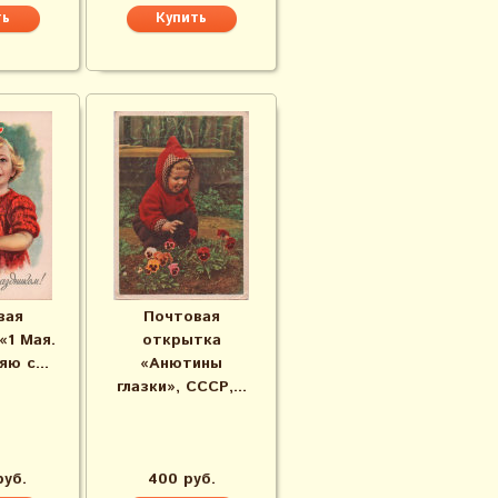
вая
Почтовая
«1 Мая.
открытка
ю с...
«Анютины
глазки», СССР,...
руб.
400 руб.