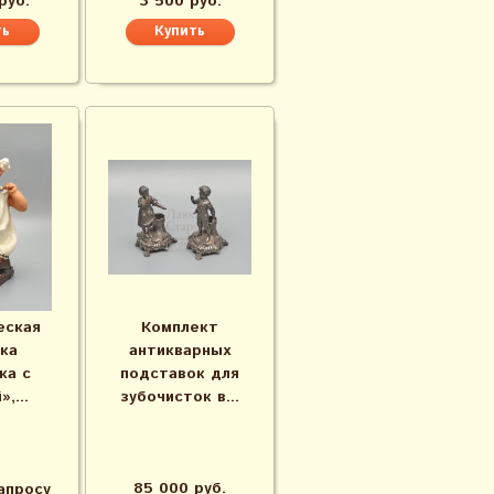
руб.
3 500 руб.
еская
Комплект
ка
антикварных
ка с
подставок для
,...
зубочисток в...
85 000 руб.
апросу