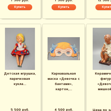
7 500 руб.
7 500 руб.
12 500 
Детская игрушка,
Карнавальная
Керамич
паричковая
маска «Девочка с
фигур
кукла...
бантами»,
«Девоч
картон,...
мишкой»
5 500 руб.
4 500 руб.
Цена по з