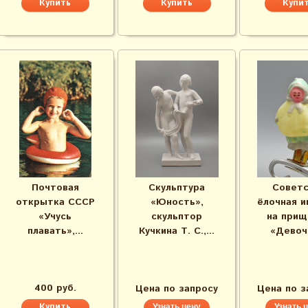
Почтовая
Скульптура
Советс
открытка СССР
«Юность»,
ёлочная и
«Учусь
скульптор
на прищ
плавать»,...
Кучкина Т. С.,...
«Девочк
400 руб.
Цена по запросу
Цена по з
Узнать цену
Узнать 