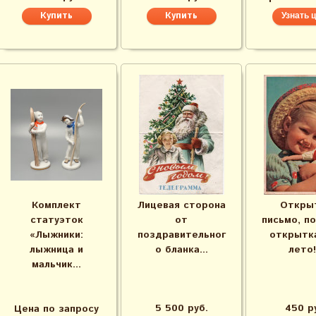
Узнать 
Комплект
Лицевая сторона
Откры
статуэток
от
письмо, п
«Лыжники:
поздравительног
открытка
лыжница и
о бланка...
лето!.
мальчик...
5 500 руб.
450 р
Цена по запросу