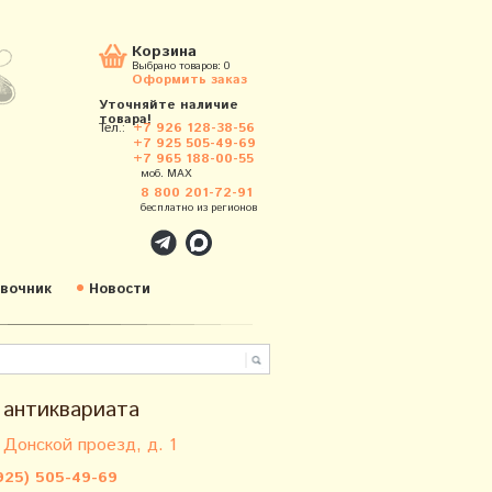
Корзина
Выбрано товаров:
0
Оформить заказ
Уточняйте наличие
товара!
Тел.:
+7 926 128-38-56
+7 925 505-49-69
+7 965 188-00-55
моб. MAX
8 800 201-72-91
бесплатно из регионов
вочник
Новости
 антиквариата
 Донской проезд, д. 1
925) 505-49-69