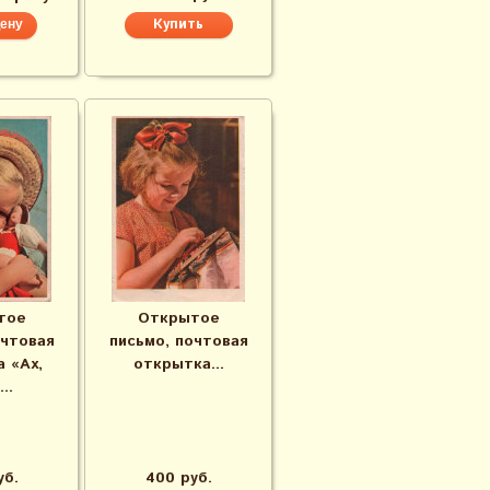
цену
тое
Открытое
очтовая
письмо, почтовая
 «Ах,
открытка...
..
уб.
400 руб.