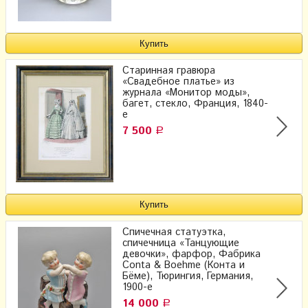
Старинная гравюра
«Свадебное платье» из
журнала «Монитор моды»,
багет, стекло, Франция, 1840-
е
7 500
Р
Спичечная статуэтка,
спичечница «Танцующие
девочки», фарфор, Фабрика
Conta & Boehme (Конта и
Бёме), Тюрингия, Германия,
1900-е
14 000
Р