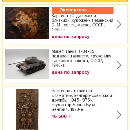
Экспертиза
Картина «О далеких и
близких», художник Неменский
Б. М., холст, масло, СССР,
1940-е
цена по запросу
Макет танка Т-34-85,
подарок танкисту, труженику
танкового завода, СССР,
1940-е
цена по запросу
Настенная плакетка
«Памятник венгеро-советской
дружбы​: 1945-1975»​,
скульптор Барна Буза,
Венгрия, 1970-е
16 500
Р