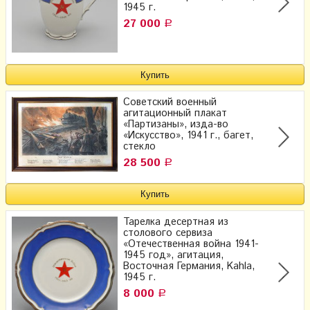
1945 г.
27 000
Р
Советский военный
агитационный плакат
«Партизаны», изда-во
«Искусство», 1941 г., багет,
стекло
28 500
Р
Тарелка десертная из
столового​ сервиза
«Отечественная война 1941-
1945 год», агитация,
Восточная Германия, Kahla,
1945 г.
8 000
Р