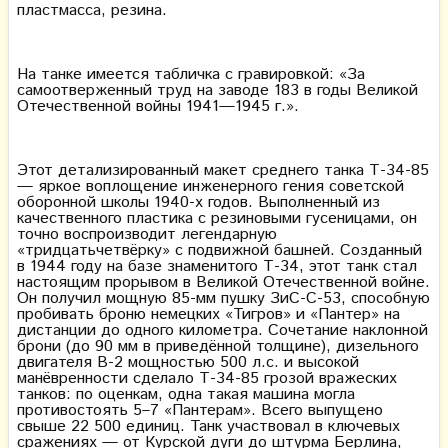
пластмасса, резина.
На танке имеется табличка с гравировкой: «За
самоотверженный труд на заводе 183 в годы Великой
Отечественной войны 1941—1945 г.».
Этот детализированный макет среднего танка Т-34-85
— яркое воплощение инженерного гения советской
оборонной школы 1940-х годов. Выполненный из
качественного пластика с резиновыми гусеницами, он
точно воспроизводит легендарную
«тридцатьчетвёрку» с подвижной башней. Созданный
в 1944 году на базе знаменитого Т-34, этот танк стал
настоящим прорывом в Великой Отечественной войне.
Он получил мощную 85-мм пушку ЗиС-С-53, способную
пробивать броню немецких «Тигров» и «Пантер» на
дистанции до одного километра. Сочетание наклонной
брони (до 90 мм в приведённой толщине), дизельного
двигателя В-2 мощностью 500 л.с. и высокой
манёвренности сделало Т-34-85 грозой вражеских
танков: по оценкам, одна такая машина могла
противостоять 5–7 «Пантерам». Всего выпущено
свыше 22 500 единиц. Танк участвовал в ключевых
сражениях — от Курской дуги до штурма Берлина,