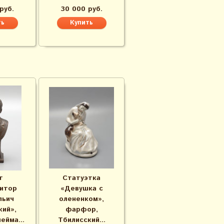
руб.
30 000 руб.
т
Статуэтка
итор
«Девушка с
льич
олененком»,
кий»,
фарфор,
ейма...
Тбилисский...