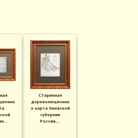
ная
Старинная
ционна
дореволюционна
та
я карта Киевской
ской
губернии
и...
России,...