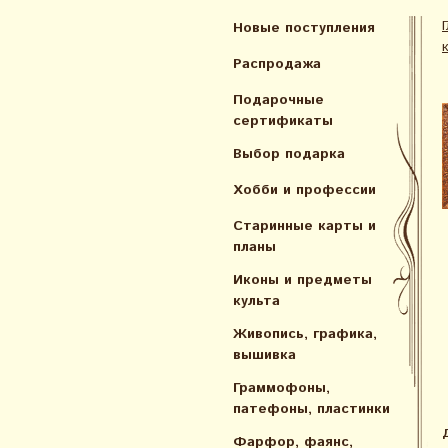
Новые поступления
Распродажа
Подарочные
сертификаты
Выбор подарка
Хобби и профессии
Старинные карты и
планы
Иконы и предметы
культа
Живопись, графика,
вышивка
Граммофоны,
патефоны, пластинки
Фарфор, фаянс,