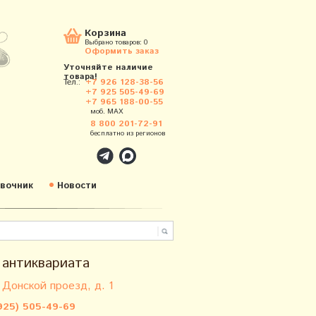
Корзина
Выбрано товаров:
0
Оформить заказ
Уточняйте наличие
товара!
Тел.:
+7 926 128-38-56
+7 925 505-49-69
+7 965 188-00-55
моб. MAX
8 800 201-72-91
бесплатно из регионов
вочник
Новости
 антиквариата
 Донской проезд, д. 1
925) 505-49-69