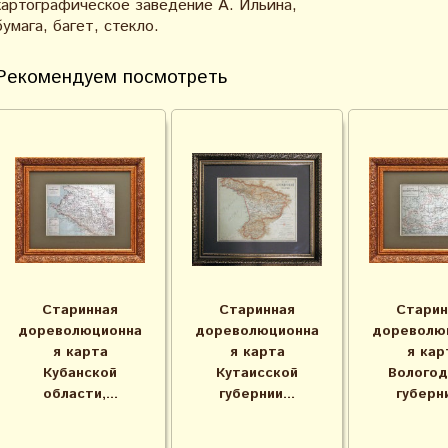
картографическое заведение А. Ильина,
бумага, багет, стекло.
Рекомендуем посмотреть
Старинная
Старинная
Старин
дореволюционна
дореволюционна
дореволю
я карта
я карта
я кар
Кубанской
Кутаисской
Вологод
области,...
губернии...
губерни