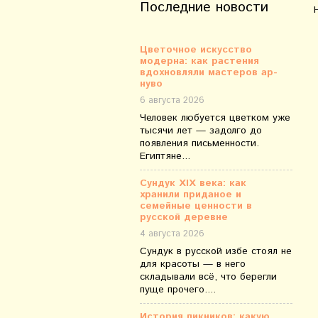
Последние новости
Цветочное искусство
модерна: как растения
вдохновляли мастеров ар-
нуво
6 августа 2026
Человек любуется цветком уже
тысячи лет — задолго до
появления письменности.
Египтяне...
Сундук XIX века: как
хранили приданое и
семейные ценности в
русской деревне
4 августа 2026
Сундук в русской избе стоял не
для красоты — в него
складывали всё, что берегли
пуще прочего....
История пикников: какую