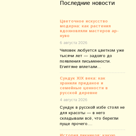
Последние новости
Цветочное искусство
модерна: как растения
вдохновляли мастеров ар-
нуво
6 августа 2026
Человек любуется цветком уже
тысячи лет — задолго до
появления письменности.
Египтяне вплетали...
Сундук XIX века: как
хранили приданое и
семейные ценности в
русской деревне
4 августа 2026
Сундук в русской избе стоял не
для красоты — в него
складывали всё, что берегли
пуще прочего....
История пикников: какую