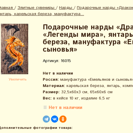
Главная
/
Элитные сувениры
/
Нарды
/
Подарочные нарды «Дракон
янтарь, карельская береза, мануфактура...
Подарочные нарды «Дра
«Легенды мира», янтарь
береза, мануфактура «Е
сыновья»
Артикул: 16015
Нет в наличии
Россия:
мануфактура «Емельянов и сыновья»
Увеличить
Материал:
карельская береза, янтарь, комп
Размер:
32,5х60х3 см, 65х60х6 см
Вес:
в кейсе 10 кг, изделие 6,5 кг
Нет в наличии
Дополнительные фотографии товара: