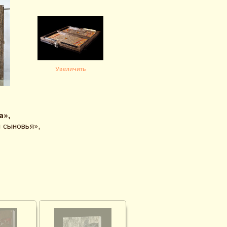
Увеличить
а»,
 сыновья»,