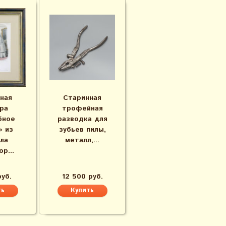
ная
Старинная
ра
трофейная
бное
разводка для
» из
зубьев пилы,
ла
металл,...
р...
руб.
12 500 руб.