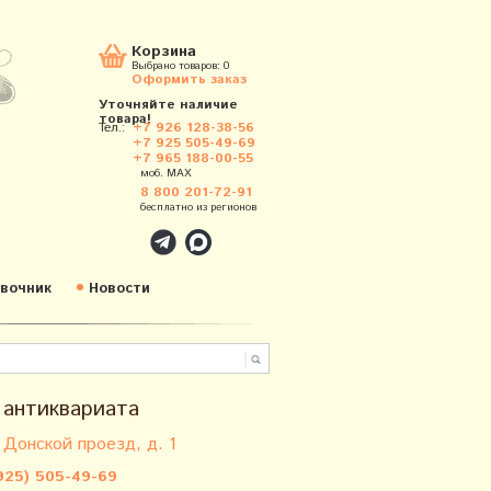
Корзина
Выбрано товаров:
0
Оформить заказ
Уточняйте наличие
товара!
Тел.:
+7 926 128-38-56
+7 925 505-49-69
+7 965 188-00-55
моб. MAX
8 800 201-72-91
бесплатно из регионов
вочник
Новости
 антиквариата
 Донской проезд, д. 1
925) 505-49-69