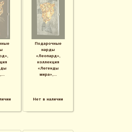
чные
Подарочные
ы
нарды
рд»,
«Леопард»,
ция
коллекция
нды
«Легенды
...
мира»,...
личии
Нет в наличии