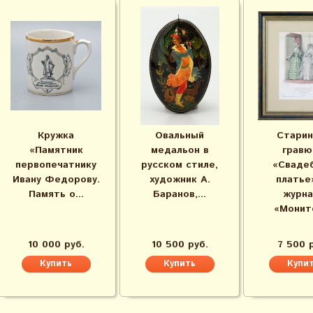
Кружка
Овальный
Старин
«Памятник
медальон в
гравю
первопечатнику
русском стиле,
«Сваде
Ивану Федорову.
художник А.
платье
Память о...
Баранов,...
журна
«Монито
10 000 руб.
10 500 руб.
7 500 