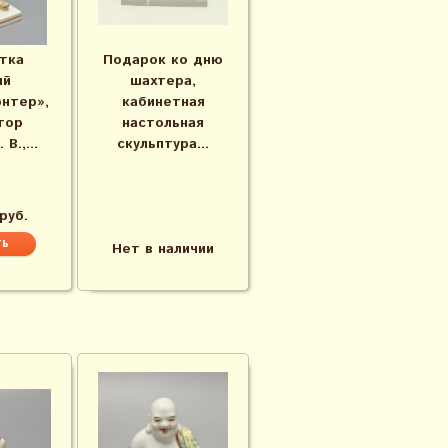
тка
Подарок ко дню
ый
шахтера,
нтер»,
кабинетная
тор
настольная
В.,...
скульптура...
руб.
Нет в наличии