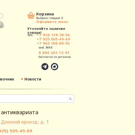
Корзина
Выбрано товаров:
0
Оформить заказ
Уточняйте наличие
товара!
Тел.:
+7 926 128-38-56
+7 925 505-49-69
+7 965 188-00-55
моб. MAX
8 800 201-72-91
бесплатно из регионов
вочник
Новости
 антиквариата
 Донской проезд, д. 1
925) 505-49-69