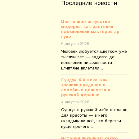
Последние новости
Цветочное искусство
модерна: как растения
вдохновляли мастеров ар-
нуво
6 августа 2026
Человек любуется цветком уже
тысячи лет — задолго до
появления письменности.
Египтяне вплетали...
Сундук XIX века: как
хранили приданое и
семейные ценности в
русской деревне
4 августа 2026
Сундук в русской избе стоял не
для красоты — в него
складывали всё, что берегли
пуще прочего....
История пикников: какую