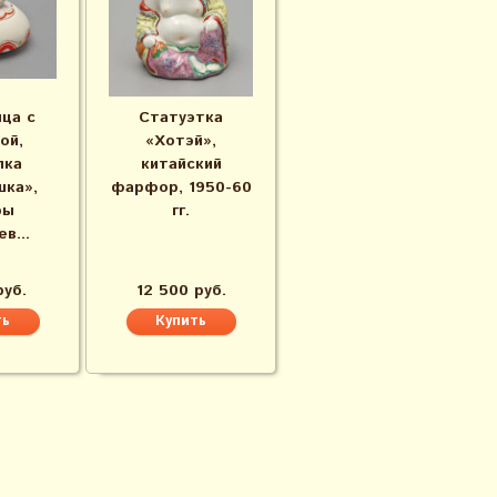
ца с
Статуэтка
ой,
«Хотэй»,
лка
китайский
ка»,
фарфор, 1950-60
ры
гг.
в...
руб.
12 500 руб.