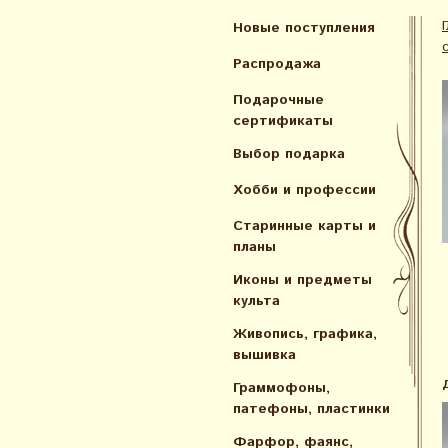
Новые поступления
Распродажа
Подарочные
сертификаты
Выбор подарка
Хобби и профессии
Старинные карты и
планы
Иконы и предметы
культа
Живопись, графика,
вышивка
Граммофоны,
патефоны, пластинки
Фарфор, фаянс,