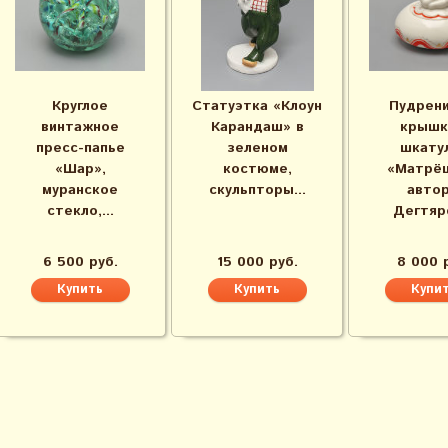
Круглое
Статуэтка «Клоун
Пудрени
винтажное
Карандаш» в
крышк
пресс-папье
зеленом
шкату
«Шар»,
костюме,
«Матрёш
муранское
скульпторы...
авто
стекло,...
Дегтяре
6 500 руб.
15 000 руб.
8 000 