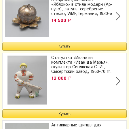
«Яблоко» в стиле модерн (Ар-
нуво), латунь, серебрение,
стекло, WMF, Германия, 1930-е
14 500
Р
Статуэтка «Иван» из
комплекта «Иван да Марья»,
скульптор Синявская С. И.,
Сысертский завод, 1960-70 гг.
12 800
Р
Антикварные щипцы для