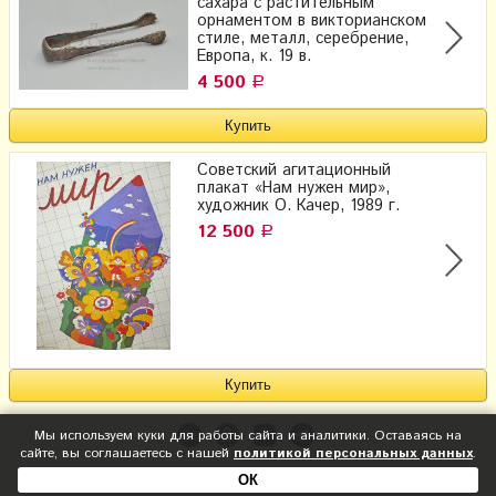
сахара с растительным
орнаментом в викторианском
стиле, металл, серебрение,
Европа, к. 19 в.
4 500
Р
Советский агитационный
плакат «Нам нужен мир»,
художник О. Качер, 1989 г.
12 500
Р
Мы используем куки для работы сайта и аналитики. Оставаясь на
сайте, вы соглашаетесь с нашей
политикой персональных данных
.
ОК