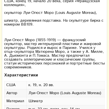
США, конец 19, начало 20 века, серия «Французская
коллекция»,
скульптор Луи-Огюст Моро (Louis Auguste Moreau),
шпиатр, деревянная подставка. На скульптуре бирка с
номером BB109.
Луи-Огюст Моро (1855-1919) — французский
скульптор, мастер интерьерной пластики и жанровой
скульптуры. Родился и вырос в Париже. Учился у
отца–скульптора Матюрена Моро, а также у А. Милле,
А. Дьюмонта и П.Томаса. Мастер предпочитал
создавать аллегорические и классические группы,
статуи исторических персонажей и портретные бюсты
современников.
Характеристики
США
к. 19, н. 20 вв.
Автор
Луи-Огюст Моро (Louis Auguste Moreau)
Материал
Шпиатр