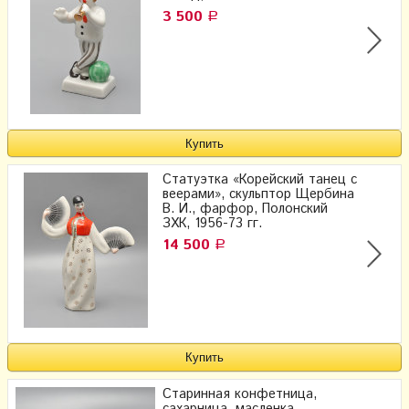
3 500
Р
Статуэтка «Корейский танец с
веерами», скульптор Щербина
В. И., фарфор, Полонский
ЗХК, 1956-73 гг.
14 500
Р
Старинная конфетница,
сахарница, масленка