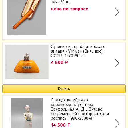
нач. 20 в.
цена по запросу
Сувенир из прибалтийского
янтаря «Vilnius» (Вильнюс),
СССР, 1970-80 гг.
4 500
Р
Статуэтка «Дама с
собачкой», скульптор
Бржезицкая А. Д., Дулево,
современный повтор, редкая
роспись, 1990-2000-е
14 500
Р