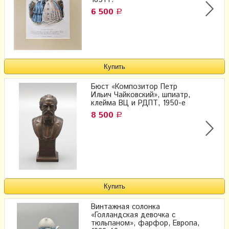
1851 г.
6 500
Р
Бюст «Композитор Петр
Ильич Чайковский», шпиатр,
клейма ВЦ и РДПТ, 1950-е
8 500
Р
Винтажная солонка
«Голландская девочка с
тюльпаном», фарфор, Европа,