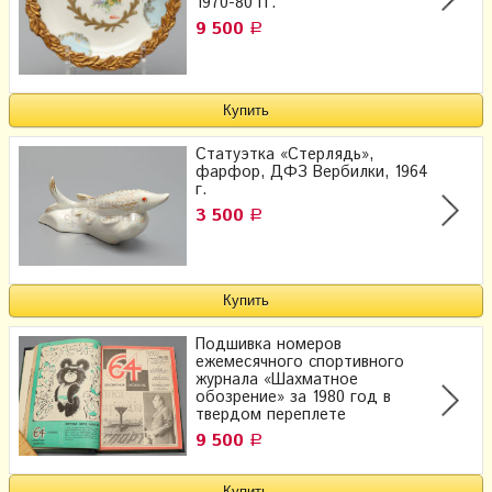
1970-80 гг.
9 500
Р
Статуэтка «Стерлядь»,
фарфор, ДФЗ Вербилки, 1964
г.
3 500
Р
Подшивка номеров
ежемесячного спортивного
журнала «Шахматное
обозрение» за 1980 год в
твердом переплете
9 500
Р