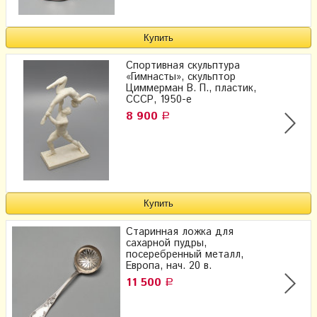
Спортивная скульптура
«Гимнасты», скульптор
Циммерман В. П., пластик​,
СССР, 1950-е
8 900
Р
Старинная ложка для
сахарной пудры,
посеребренный металл,
Европа, нач. 20 в.
11 500
Р