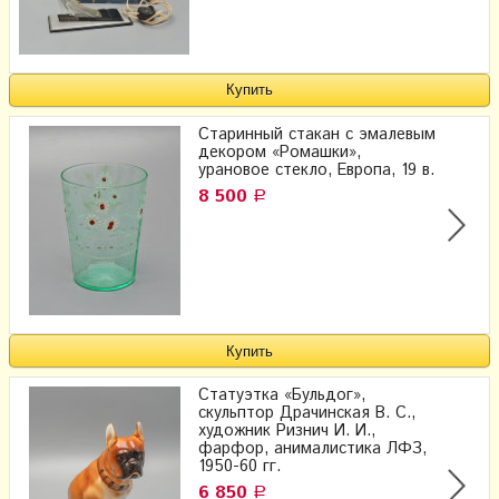
Старинный стакан с эмалевым
декором «Ромашки»,
урановое стекло, Европа, 19 в.
8 500
Р
Статуэтка «Бульдог»,
скульптор Драчинская В. С.,
художник Ризнич И. И.,
фарфор, анималистика ЛФЗ,
1950-60 гг.
6 850
Р