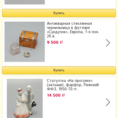
Антикварная стеклянная
чернильница в футляре
«Сундучок», Европа, 1-я пол.
20 в.
9 500
Р
Статуэтка «На прогулке»
(латыши), фарфор, Рижский
ФФЗ, 1950-70 гг.
14 500
Р