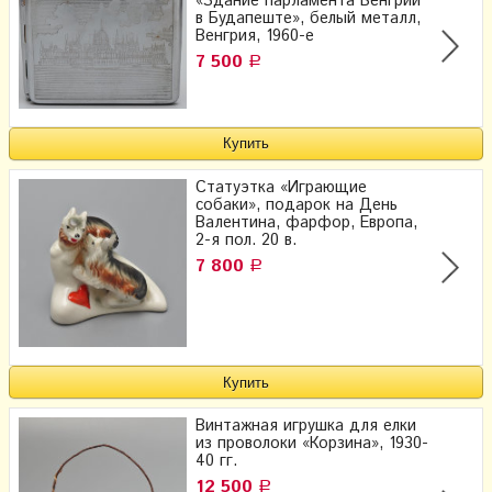
«Здание парламента Венгрии
в Будапеште», белый металл,
Венгрия, 1960-е
7 500
Р
Статуэтка «Играющие
собаки», подарок на День
Валентина, фарфор, Европа,
2-я пол. 20 в.
7 800
Р
Винтажная игрушка для елки
из проволоки «Корзина», 1930-
40 гг.
12 500
Р