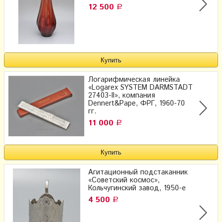
12 500
Р
Логарифмическая линейка
«Logarex SYSTEM DARMSTADT
27403-II», компания
Dennert&Pape, ФРГ, 1960-70
гг.
11 000
Р
Агитационный подстаканник
«Советский космос»,
Кольчугинский завод, 1950-е
4 500
Р