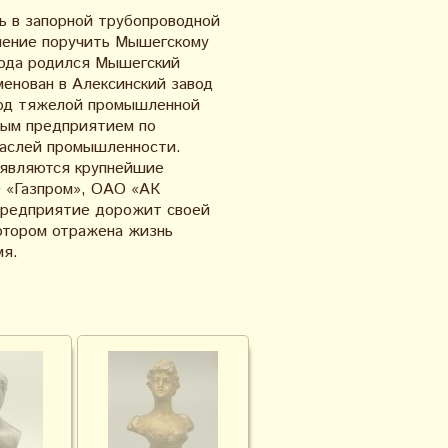
ь в запорной трубопроводной
ешение поручить Мышегскому
 года родился Мышегский
менован в Алексинский завод
вод тяжелой промышленной
ным предприятием по
раслей промышленности.
 являются крупнейшие
 «Газпром», ОАО «АК
Предприятие дорожит своей
котором отражена жизнь
мя.