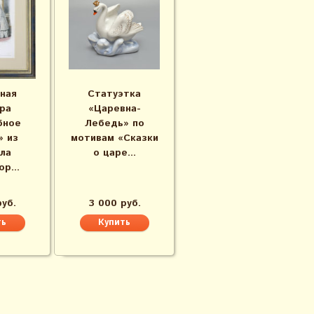
ная
Статуэтка
ра
«Царевна-
бное
Лебедь» по
» из
мотивам «Сказки
ла
о царе...
р...
руб.
3 000 руб.