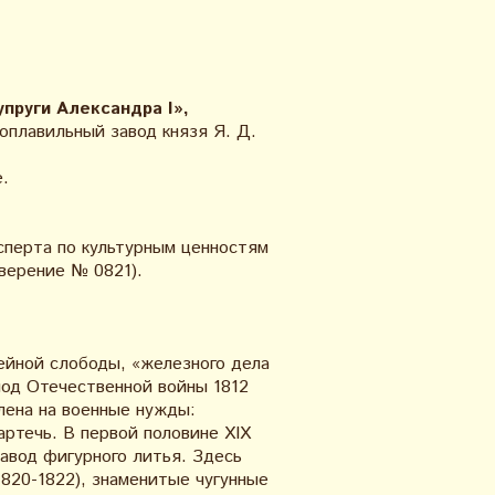
пруги Александра I»,
оплавильный завод князя Я. Д.
е.
сперта по культурным ценностям
верение № 0821).
ейной слободы, «железного дела
од Отечественной войны 1812
лена на военные нужды:
артечь. В первой половине XIX
авод фигурного литья. Здесь
820-1822), знаменитые чугунные