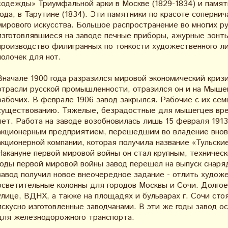
«одежды» Триумфальной арки в Москве (1829-1834) и памят
года, в Тарутине (1834). Эти памятники по красоте соперн
мирового искусства. Большое распространение во многих ру
изготовлявшиеся на заводе печные приборы, ажурные зонты
производство филигранных по тонкости художественного ли
полочек для нот.
Вначале 1900 года разразился мировой экономический кризи
отрасли русской промышленности, отразился он и на Мышег
рабочих. В феврале 1906 завод закрылся. Рабочие с их сем
существованию. Тяжелые, безрадостные для мышегцев вре
лет. Работа на заводе возобновилась лишь 15 февраля 1913 
акционерным предприятием, перешедшим во владение вновь
акционерной компании, которая получила название «Тульски
Накануне первой мировой войны он стал крупным, техниче
годы первой мировой войны завод перешел на выпуск снарядо
завод получил новое внеочередное задание - отлить худо
осветительные колонны для городов Москвы и Сочи. Долгое
улице, ВДНХ, а также на площадях и бульварах г. Сочи сто
искусно изготовленные заводчанами. В эти же годы завод о
для железнодорожного транспорта.