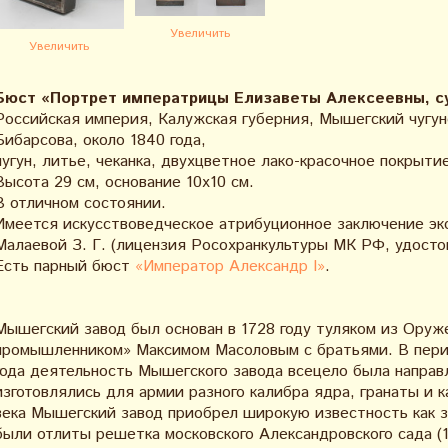
Увеличить
Увеличить
Бюст «Портрет императрицы Елизаветы Алексеевны, су
Российская империя, Калужская губерния, Мышегский чугун
Бибарсова, около 1840 года,
чугун, литье, чеканка, двухцветное лако-красочное покрыти
Высота 29 см, основание 10х10 см.
В отличном состоянии.
Имеется искусствоведческое атрибуционное заключение эк
Малаевой З. Г. (лицензия Росохранкультуры МК РФ, удосто
Есть парный бюст
«Император Александр I»
.
Мышегский завод был основан в 1728 году туляком из Оруж
промышленником» Максимом Масоловым с братьями. В пери
года деятельность Мышегского завода всецело была направ
изготовлялись для армии разного калибра ядра, гранаты и к
века Мышегский завод приобрел широкую известность как з
были отлиты решетка московского Александровского сада (1