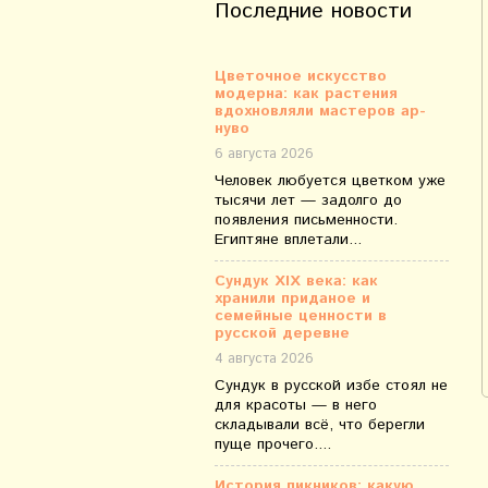
Последние новости
Цветочное искусство
модерна: как растения
вдохновляли мастеров ар-
нуво
6 августа 2026
Человек любуется цветком уже
тысячи лет — задолго до
появления письменности.
Египтяне вплетали...
Сундук XIX века: как
хранили приданое и
семейные ценности в
русской деревне
4 августа 2026
Сундук в русской избе стоял не
для красоты — в него
складывали всё, что берегли
пуще прочего....
История пикников: какую