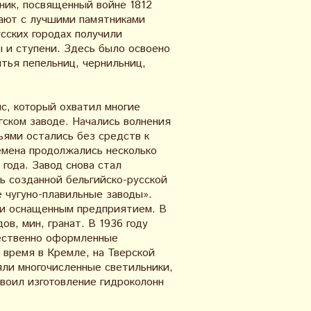
ник, посвященный войне 1812
ичают с лучшими памятниками
сских городах получили
 и ступени. Здесь было освоено
тья пепельниц, чернильниц,
с, который охватил многие
ском заводе. Начались волнения
ьями остались без средств к
мена продолжались несколько
года. Завод снова стал
 созданной бельгийско-русской
е чугуно-плавильные заводы».
ски оснащенным предприятием. В
в, мин, гранат. В 1936 году
жественно оформленные
 время в Кремле, на Тверской
яли многочисленные светильники,
своил изготовление гидроколонн