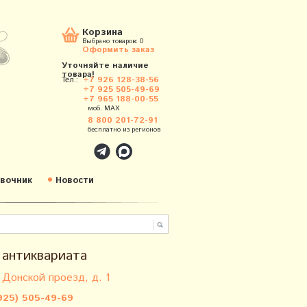
Корзина
Выбрано товаров:
0
Оформить заказ
Уточняйте наличие
товара!
Тел.:
+7 926 128-38-56
+7 925 505-49-69
+7 965 188-00-55
моб. MAX
8 800 201-72-91
бесплатно из регионов
вочник
Новости
 антиквариата
 Донской проезд, д. 1
925) 505-49-69