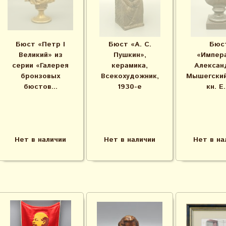
Бюст «Петр I
Бюст «А. С.
Бюс
Великий» из
Пушкин»,
«Импер
серии «Галерея
керамика,
Александ
бронзовых
Всекохудожник,
Мышегский
бюстов...
1930-е
кн. Е..
Нет в наличии
Нет в наличии
Нет в на