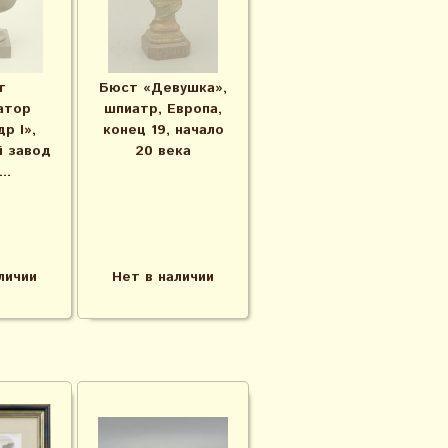
т
Бюст «Девушка»,
атор
шпиатр, Европа,
р I»,
конец 19, начало
 завод
20 века
..
личии
Нет в наличии