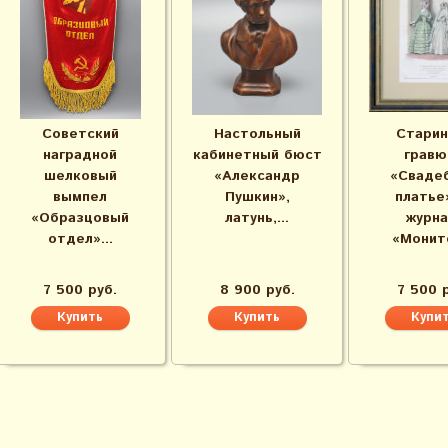
Советский
Настольный
Старин
наградной
кабинетный бюст
гравю
шелковый
«Александр
«Сваде
вымпел
Пушкин»,
платье
«Образцовый
латунь,...
журна
отдел»...
«Монито
7 500 руб.
8 900 руб.
7 500 