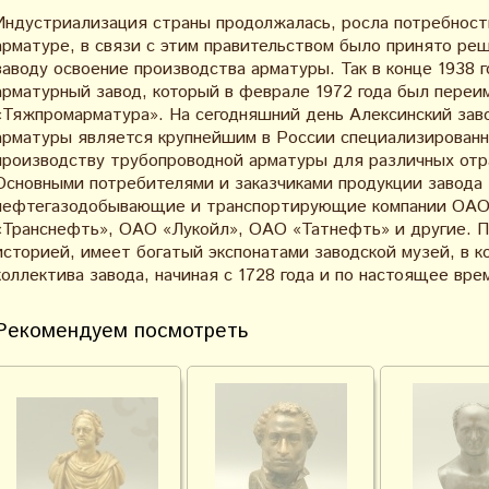
Индустриализация страны продолжалась, росла потребност
арматуре, в связи с этим правительством было принято р
заводу освоение производства арматуры. Так в конце 1938
арматурный завод, который в феврале 1972 года был переи
«Тяжпромарматура». На сегодняшний день Алексинский за
арматуры является крупнейшим в России специализирован
производству трубопроводной арматуры для различных от
Основными потребителями и заказчиками продукции завода
нефтегазодобывающие и транспортирующие компании ОАО
«Транснефть», ОАО «Лукойл», ОАО «Татнефть» и другие. 
историей, имеет богатый экспонатами заводской музей, в 
коллектива завода, начиная с 1728 года и по настоящее вре
Рекомендуем посмотреть