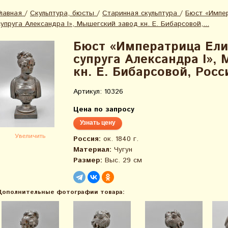
Главная
/
Скульптура, бюсты
/
Старинная скульптура
/
Бюст «Импер
супруга Александра I», Мышегский завод кн. Е. Бибарсовой,...
Бюст «Императрица Ели
супруга Александра I»,
кн. Е. Бибарсовой, Росси
Артикул: 10326
Цена по запросу
Узнать цену
Увеличить
Россия:
ок. 1840 г.
Материал:
Чугун
Размер:
Выс. 29 см
Дополнительные фотографии товара: