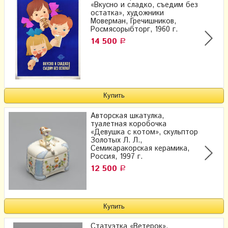
«Вкусно и сладко, съедим без
остатка», художники
Моверман, Гречишников,
Росмясорыбторг, 1960 г.
14 500
Р
Авторская шкатулка,
туалетная коробочка
«Девушка с котом», скульптор
Золотых Л. Л.,
Семикаракорская керамика,
Россия, 1997 г.
12 500
Р
Статуэтка «Ветерок»,