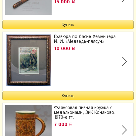
15 000
Р
Гравюра по басне Хемницера
И. И. «Медведь-плясун»
10 000
Р
Фаянсовая пивная кружка с
медальонами, ЗиК Конаково,
1970-е гг.
7 000
Р