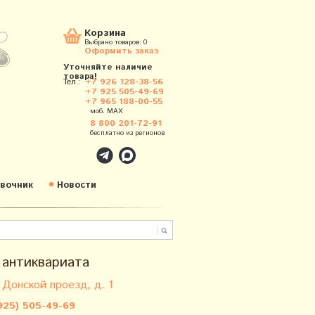
Корзина
Выбрано товаров:
0
Оформить заказ
Уточняйте наличие
товара!
Тел.:
+7 926 128-38-56
+7 925 505-49-69
+7 965 188-00-55
моб. MAX
8 800 201-72-91
бесплатно из регионов
вочник
Новости
 антиквариата
 Донской проезд, д. 1
925) 505-49-69