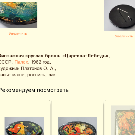
Увеличить
Увеличить
Винтажная круглая брошь «Царевна-Лебедь»,
СССР,
Палех
, 1962 год,
художник Платонов О. А.,
папье-маше, роспись, лак.
Рекомендуем посмотреть