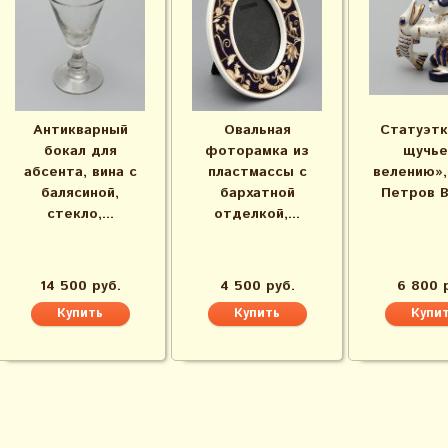
Антикварный
Овальная
Статуэтк
бокал для
фоторамка из
щучье
абсента, вина с
пластмассы с
велению»,
балясиной,
бархатной
Петров В. 
стекло,...
отделкой,...
14 500 руб.
4 500 руб.
6 800 