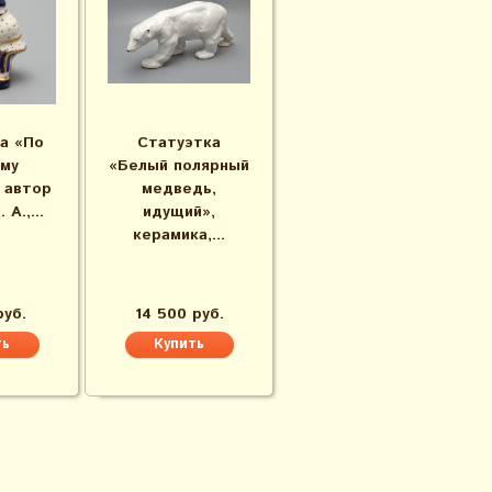
а «По
Статуэтка
му
«Белый полярный
 автор
медведь,
А.,...
идущий»,
керамика,...
руб.
14 500 руб.