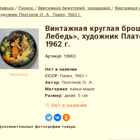
Главная
/
Разное
/
Винтажная бижутерия, украшения
/
Винтажная 
художник Платонов О. А., Палех, 1962 г.
Винтажная круглая бро
Лебедь», художник Плато
1962 г.
Артикул: 13663
Нет в наличии
Увеличить
СССР:
Палех, 1962 г.
Автор:
Платонов О. А.
Материал:
папье-маше
Размер:
диам. 5 см
Нет в наличии
Дополнительные фотографии товара: