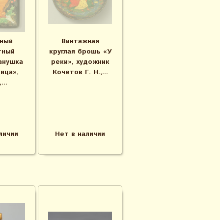
ный
Винтажная
тный
круглая брошь «У
анушка
реки», художник
ица»,
Кочетов Г. Н.,...
...
личии
Нет в наличии