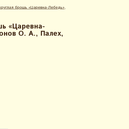
круглая брошь «Царевна-Лебедь»,
шь «Царевна-
нов О. А., Палех,