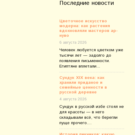
Последние новости
Цветочное искусство
модерна: как растения
вдохновляли мастеров ар-
нуво
6 августа 2026
Человек любуется цветком уже
тысячи лет — задолго до
появления письменности.
Египтяне вплетали...
Сундук XIX века: как
хранили приданое и
семейные ценности в
русской деревне
4 августа 2026
Сундук в русской избе стоял не
для красоты — в него
складывали всё, что берегли
пуще прочего....
История пикников: какую