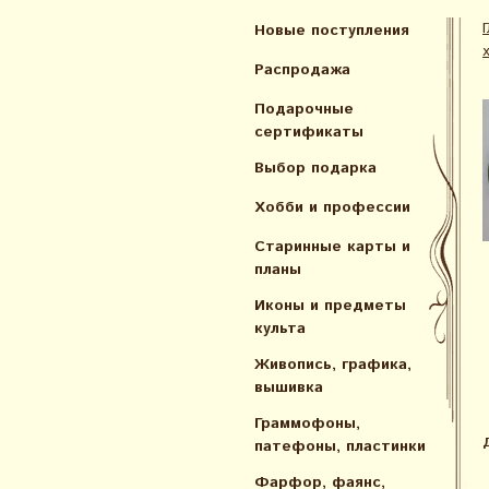
Новые поступления
Распродажа
Подарочные
сертификаты
Выбор подарка
Хобби и профессии
Старинные карты и
планы
Иконы и предметы
культа
Живопись, графика,
вышивка
Граммофоны,
патефоны, пластинки
Фарфор, фаянс,