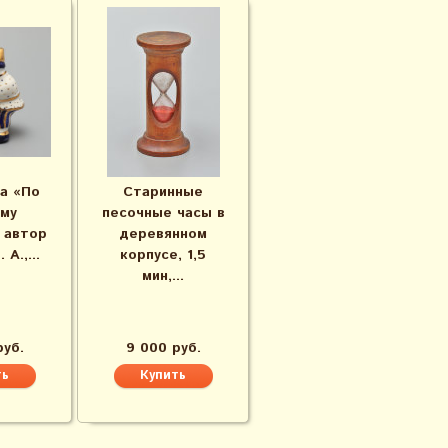
а «По
Старинные
му
песочные часы в
 автор
деревянном
А.,...
корпусе, 1,5
мин,...
руб.
9 000 руб.