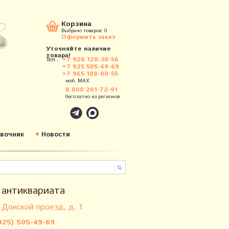
Корзина
Выбрано товаров:
0
Оформить заказ
Уточняйте наличие
товара!
Тел.:
+7 926 128-38-56
+7 925 505-49-69
+7 965 188-00-55
моб. MAX
8 800 201-72-91
бесплатно из регионов
вочник
Новости
 антиквариата
 Донской проезд, д. 1
925) 505-49-69