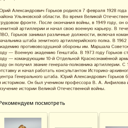
Юрий Александрович Горьков родился 7 февраля 1928 года 
района Ульяновской области. Во время Великой Отечествен
трудовом фронте. После окончания войны, в 1949 году, он 
зенитной артиллерии и начал свою военную карьеру. В теч
ПВО, Горьков занимал различные должности, включая коман
начальника штаба зенитного артиллерийского полка. В 1962
академию противовоздушной обороны им. Маршала Советског
году — Военную академию Генштаба. В 1973 году Горьков ст
году — командующим 10-й Отдельной Краснознамённой арми
году он получил звание генерала-полковника артиллерии. С 
отставку и начал работать консультантом Историко-архивно
центра Генерального штаба. Юрий Александрович Горьков б
и историком. Он был учеником профессора В. А. Анфилова 
изучение истории Великой Отечественной войны.
Рекомендуем посмотреть