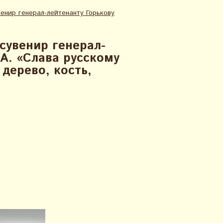
енир генерал-лейтенанту Горькову
сувенир генерал-
 А. «Слава русскому
 дерево, кость,