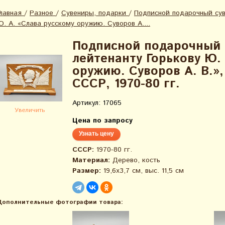
Главная
/
Разное
/
Сувениры, подарки
/
Подписной подарочный сув
Ю. А. «Слава русскому оружию. Суворов А....
Подписной подарочный 
лейтенанту Горькову Ю.
оружию. Суворов А. В.»,
СССР, 1970-80 гг.
Артикул: 17065
Увеличить
Цена по запросу
Узнать цену
СССР:
1970-80 гг.
Материал:
Дерево, кость
Размер:
19,6х3,7 см, выс. 11,5 см
Дополнительные фотографии товара: