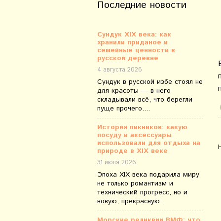
Последние новости
Сундук XIX века: как
хранили приданое и
семейные ценности в
русской деревне
4 августа 2026
Сундук в русской избе стоял не
для красоты — в него
складывали всё, что берегли
пуще прочего....
История пикников: какую
посуду и аксессуары
использовали для отдыха на
природе в XIX веке
31 июля 2026
Эпоха XIX века подарила миру
не только романтизм и
технический прогресс, но и
новую, прекрасную...
Морские реликвии ВМФ: что