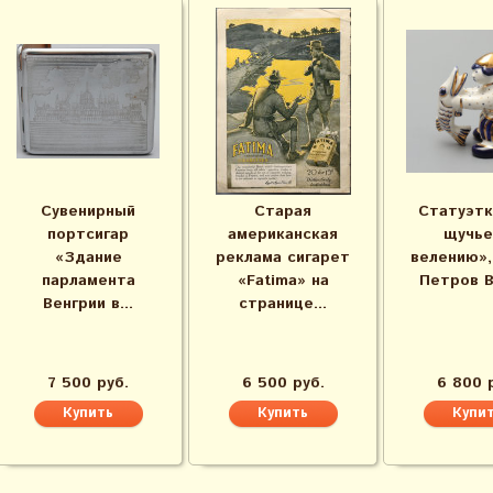
Сувенирный
Старая
Статуэтк
портсигар
американская
щучье
«Здание
реклама сигарет
велению»,
парламента
«Fatima» на
Петров В. 
Венгрии в...
странице...
7 500 руб.
6 500 руб.
6 800 