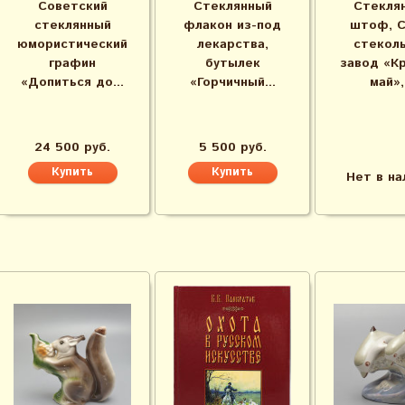
Советский
Стеклянный
Стекля
стеклянный
флакон из-под
штоф, С
юмористический
лекарства,
стекол
графин
бутылек
завод «К
«Допиться до...
«Горчичный...
май»,.
24 500 руб.
5 500 руб.
Нет в на