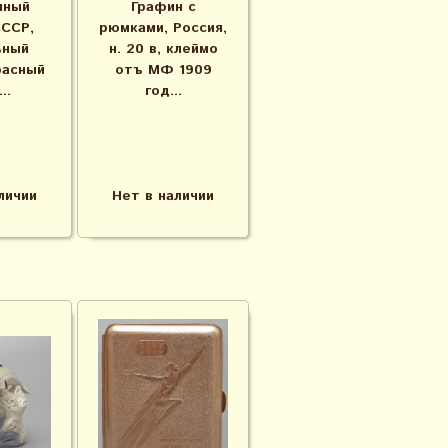
нный
Графин с
ССР,
рюмками, Россия,
ьный
н. 20 в, клеймо
расный
отъ МФ 1909
..
год...
личии
Нет в наличии