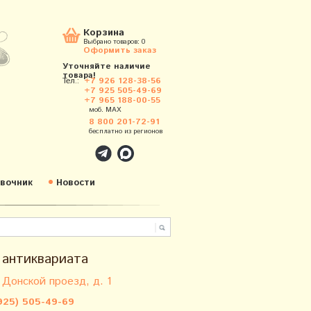
Корзина
Выбрано товаров:
0
Оформить заказ
Уточняйте наличие
товара!
Тел.:
+7 926 128-38-56
+7 925 505-49-69
+7 965 188-00-55
моб. MAX
8 800 201-72-91
бесплатно из регионов
вочник
Новости
 антиквариата
 Донской проезд, д. 1
925) 505-49-69