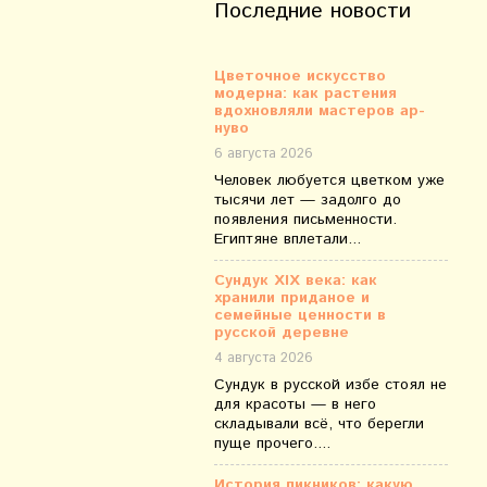
Последние новости
Цветочное искусство
модерна: как растения
вдохновляли мастеров ар-
нуво
6 августа 2026
Человек любуется цветком уже
тысячи лет — задолго до
появления письменности.
Египтяне вплетали...
Сундук XIX века: как
хранили приданое и
семейные ценности в
русской деревне
4 августа 2026
Сундук в русской избе стоял не
для красоты — в него
складывали всё, что берегли
пуще прочего....
История пикников: какую