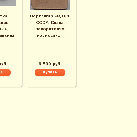
тка
Портсигар «ВДНХ
щие
СССР. Слава
ы», ​
покорителям
явская
космоса»,...
..
руб.
6 500 руб.