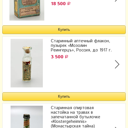
18 500
Р
Старинный аптечный флакон,
пузырек «Мозолин
Реингерцъ», Россия, до 1917 г.
3 500
Р
Старинная спиртовая
настойка на травах в
запечатанной бутылочке
«Klostergeheimnis»
(Монастырская тайна)