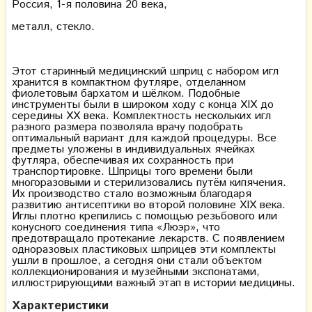
Россия, 1-я половина 20 века,
металл, стекло.
Этот старинный медицинский шприц с набором игл
хранится в компактном футляре, отделанном
фиолетовым бархатом и шёлком. Подобные
инструменты были в широком ходу с конца XIX до
середины XX века. Комплектность нескольких игл
разного размера позволяла врачу подобрать
оптимальный вариант для каждой процедуры. Все
предметы уложены в индивидуальных ячейках
футляра, обеспечивая их сохранность при
транспортировке. Шприцы того времени были
многоразовыми и стерилизовались путём кипячения.
Их производство стало возможным благодаря
развитию антисептики во второй половине XIX века.
Иглы плотно крепились с помощью резьбового или
конусного соединения типа «Люэр», что
предотвращало протекание лекарств. С появлением
одноразовых пластиковых шприцев эти комплекты
ушли в прошлое, а сегодня они стали объектом
коллекционирования и музейными экспонатами,
иллюстрирующими важный этап в истории медицины.
Характеристики