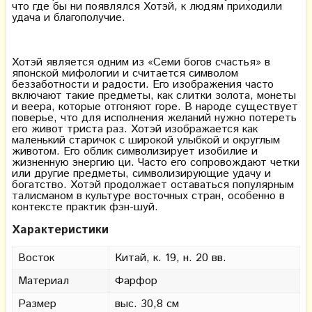
что где бы ни появлялся Хотэй, к людям приходили
удача и благополучие.
Хотэй является одним из «Семи богов счастья» в
японской мифологии и считается символом
беззаботности и радости. Его изображения часто
включают такие предметы, как слитки золота, монеты
и веера, которые отгоняют горе. В народе существует
поверье, что для исполнения желаний нужно потереть
его живот триста раз. Хотэй изображается как
маленький старичок с широкой улыбкой и округлым
животом. Его облик символизирует изобилие и
жизненную энергию ци. Часто его сопровождают четки
или другие предметы, символизирующие удачу и
богатство. Хотэй продолжает оставаться популярным
талисманом в культуре восточных стран, особенно в
контексте практик фэн-шуй.
Характеристики
Восток
Китай, к. 19, н. 20 вв.
Материал
Фарфор
Размер
выс. 30,8 см