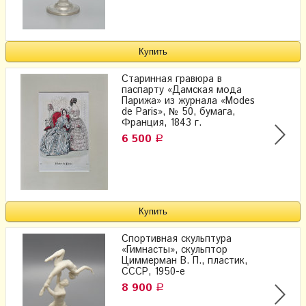
Старинная гравюра в
паспарту «Дамская мода
Парижа» из журнала «Modes
de Paris», № 50, бумага,
Франция, 1843 г.
6 500
Р
Спортивная скульптура
«Гимнасты», скульптор
Циммерман В. П., пластик​,
СССР, 1950-е
8 900
Р