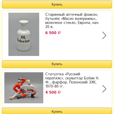
Старинный аптечный флакон,
бутылёк «Масло валерианы»,
молочное стекло, Европа, нач.
20 в.
6 500
Р
Статуэтка «Русский
перепляс», скульптор Бобик Н.
Ф., фарфор, Полонский ЗХК,
1970-80 гг.
4 500
Р