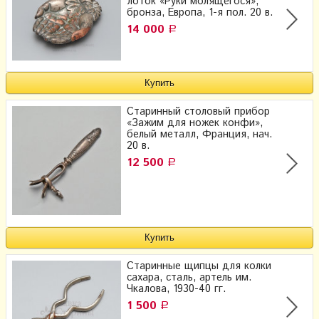
лоток «Руки молящегося»,
бронза, Европа, 1-я пол. 20 в.
14 000
Р
Старинный столовый прибор
«Зажим для ножек конфи»,
белый металл, Франция, нач.
20 в.
12 500
Р
Старинные щипцы для колки
сахара, сталь, артель им.
Чкалова, 1930-40 гг.
1 500
Р