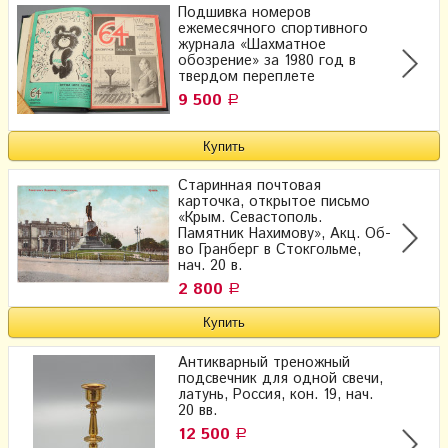
Подшивка номеров
ежемесячного спортивного
журнала «Шахматное
обозрение» за 1980 год в
твердом переплете
9 500
Р
Старинная почтовая
карточка, открытое письмо
«Крым. Севастополь.
Памятник Нахимову», Акц. Об-
во Гранберг в Стокгольме,
нач. 20 в.
2 800
Р
Антикварный треножный
подсвечник для одной свечи,
латунь, Россия, кон. 19, нач.
20 вв.
12 500
Р