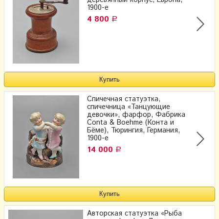
деревянный корпус, Европа,
1900-е
4 800
Р
Спичечная статуэтка,
спичечница «Танцующие
девочки», фарфор, Фабрика
Conta & Boehme (Конта и
Бёме), Тюрингия, Германия,
1900-е
14 000
Р
Авторская статуэтка «Рыба