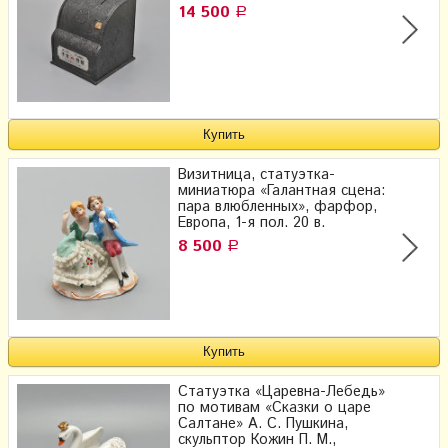
14 500
Р
Визитница, статуэтка-
миниатюра «Галантная сцена:
пара влюбленных», фарфор,
Европа, 1-я пол. 20 в.
8 500
Р
Статуэтка «Царевна-Лебедь»
по мотивам «Сказки о царе
Салтане» А. С. Пушкина,
скульптор Кожин П. М.,