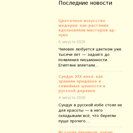
Последние новости
Цветочное искусство
модерна: как растения
вдохновляли мастеров ар-
нуво
6 августа 2026
Человек любуется цветком уже
тысячи лет — задолго до
появления письменности.
Египтяне вплетали...
Сундук XIX века: как
хранили приданое и
семейные ценности в
русской деревне
4 августа 2026
Сундук в русской избе стоял не
для красоты — в него
складывали всё, что берегли
пуще прочего....
История пикников: какую