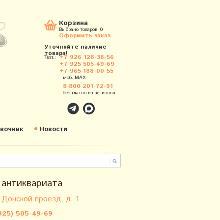
Корзина
Выбрано товаров:
0
Оформить заказ
Уточняйте наличие
товара!
Тел.:
+7 926 128-38-56
+7 925 505-49-69
+7 965 188-00-55
моб. MAX
8 800 201-72-91
бесплатно из регионов
вочник
Новости
 антиквариата
 Донской проезд, д. 1
925) 505-49-69