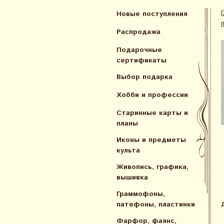
Новые поступления
Распродажа
Подарочные
сертификаты
Выбор подарка
Хобби и профессии
Старинные карты и
планы
Иконы и предметы
культа
Живопись, графика,
вышивка
Граммофоны,
патефоны, пластинки
Фарфор, фаянс,