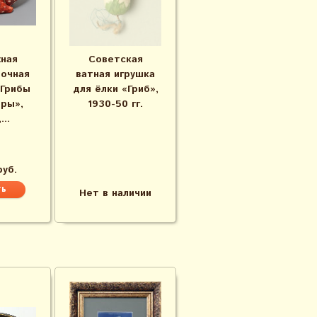
ная
Советская
лочная
ватная игрушка
«Грибы
для ёлки «Гриб»,
ры»,
1930-50 гг.
..
руб.
Нет в наличии