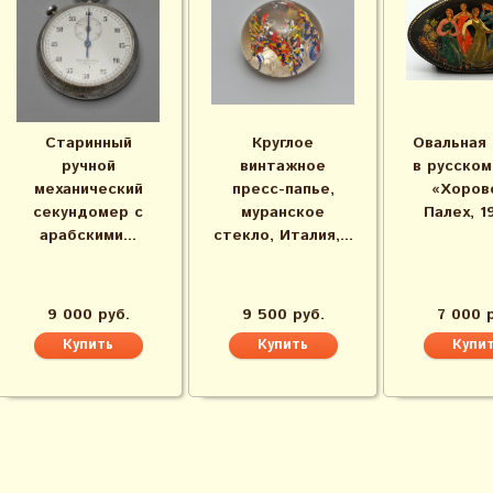
Старинный
Круглое
Овальная
ручной
винтажное
в русском
механический
пресс-папье,
«Хоров
секундомер с
муранское
Палех, 19
арабскими...
стекло, Италия,...
9 000 руб.
9 500 руб.
7 000 