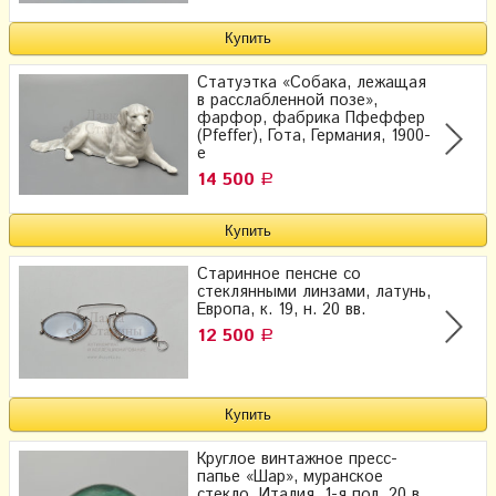
Статуэтка «Собака, лежащая
в расслабленной позе»,
фарфор, фабрика Пфеффер
(Pfeffer), Гота, Германия, 1900-
е
14 500
Р
Старинное пенсне со
стеклянными линзами, латунь,
Европа, к. 19, н. 20 вв.
12 500
Р
Круглое винтажное пресс-
папье «Шар», муранское
стекло, Италия, 1-я пол. 20 в.